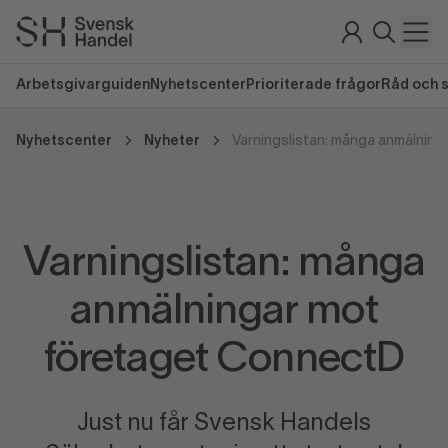
Arbetsgivarguiden
Nyhetscenter
Prioriterade frågor
Råd och 
Nyhetscenter
Nyheter
Varningslistan: många
anmälningar mot
företaget ConnectD
Just nu får Svensk Handels