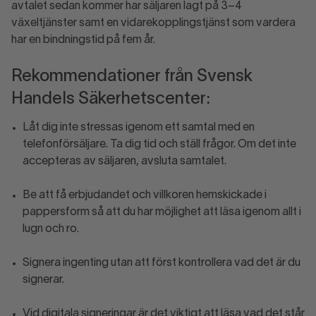
avtalet sedan kommer har säljaren lagt på 3–4
växeltjänster samt en vidarekopplingstjänst som vardera
har en bindningstid på fem år.
Rekommendationer från Svensk
Handels Säkerhetscenter:
Låt dig inte stressas igenom ett samtal med en
telefonförsäljare. Ta dig tid och ställ frågor. Om det inte
accepteras av säljaren, avsluta samtalet.
Be att få erbjudandet och villkoren hemskickade i
pappersform så att du har möjlighet att läsa igenom allt i
lugn och ro.
Signera ingenting utan att först kontrollera vad det är du
signerar.
Vid digitala signeringar är det viktigt att läsa vad det står