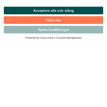
Kontakta Svensk Handel
Vi finns här för dig som medlem
Arbetsrätt och personalfrågor
Medlemskap
Affärsjuridik