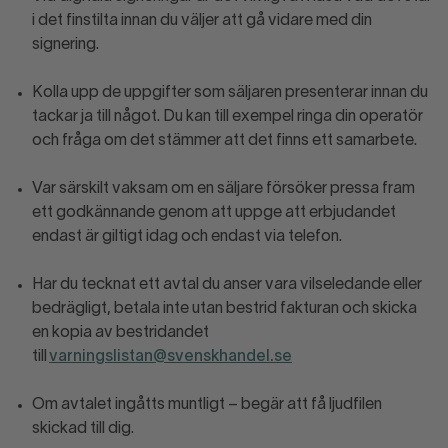
i det finstilta innan du väljer att gå vidare med din
signering.
Kolla upp de uppgifter som säljaren presenterar innan du
tackar ja till något. Du kan till exempel ringa din operatör
och fråga om det stämmer att det finns ett samarbete.
Var särskilt vaksam om en säljare försöker pressa fram
ett godkännande genom att uppge att erbjudandet
endast är giltigt idag och endast via telefon.
Har du tecknat ett avtal du anser vara vilseledande eller
bedrägligt, betala inte utan bestrid fakturan och skicka
en kopia av bestridandet
till
varningslistan@svenskhandel.se
Om avtalet ingåtts muntligt – begär att få ljudfilen
skickad till dig.