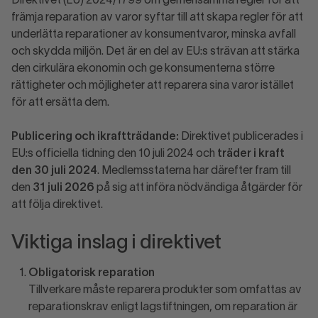
Direktivet (EU) 2024/1799 om gemensamma regler för att
främja reparation av varor syftar till att skapa regler för att
underlätta reparationer av konsumentvaror, minska avfall
och skydda miljön. Det är en del av EU:s strävan att stärka
den cirkulära ekonomin och ge konsumenterna större
rättigheter och möjligheter att reparera sina varor istället
för att ersätta dem.
Publicering och ikraftträdande:
Direktivet publicerades i
EU:s officiella tidning den 10 juli 2024 och
träder i kraft
den 30 juli 2024
. Medlemsstaterna har därefter fram till
den
31 juli 2026
på sig att införa nödvändiga åtgärder för
att följa direktivet.
Viktiga inslag i direktivet
Obligatorisk reparation
Tillverkare måste reparera produkter som omfattas av
reparationskrav enligt lagstiftningen, om reparation är