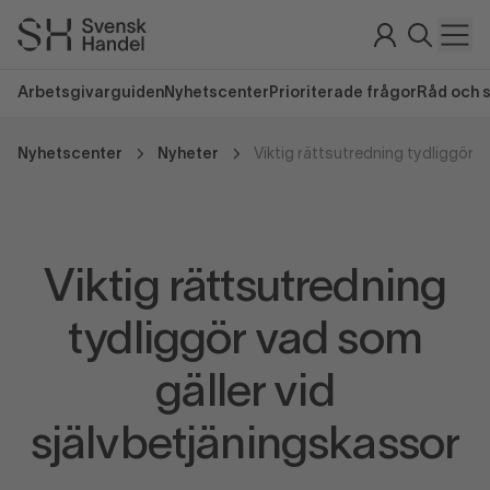
Arbetsgivarguiden
Nyhetscenter
Prioriterade frågor
Råd och 
Nyhetscenter
Nyheter
Viktig rättsutredning
tydliggör vad som
gäller vid
självbetjäningskassor