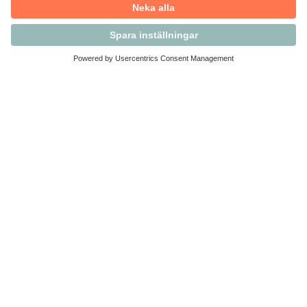
Kontakta Svensk Handel
Vi finns här för dig som medlem
Arbetsrätt och personalfrågor
Medlemskap
Affärsjuridik
Säkerhet och Varningslistan