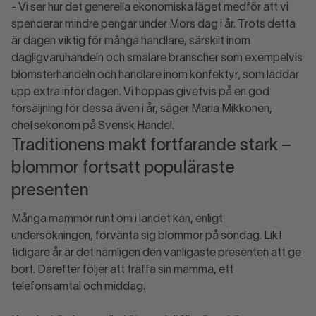
- Vi ser hur det generella ekonomiska läget medför att vi
spenderar mindre pengar under Mors dag i år. Trots detta
är dagen viktig för många handlare, särskilt inom
dagligvaruhandeln och smalare branscher som exempelvis
blomsterhandeln och handlare inom konfektyr, som laddar
upp extra inför dagen. Vi hoppas givetvis på en god
försäljning för dessa även i år, säger Maria Mikkonen,
chefsekonom på Svensk Handel.
Traditionens makt fortfarande stark –
blommor fortsatt populäraste
presenten
Många mammor runt om i landet kan, enligt
undersökningen, förvänta sig blommor på söndag. Likt
tidigare år är det nämligen den vanligaste presenten att ge
bort. Därefter följer att träffa sin mamma, ett
telefonsamtal och middag.