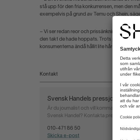
stå upp för den fria konkurrensen, men den måste
exempelvis på grund av Temu och Shein, säg
– Vi ser redan reor och prissänkningar i Sverige
den takt de hade hoppats. Trots påbörjade r
konsumenterna ändå hållit lite hårdare i plå
Kontakt
Svensk Handels pressjour
Är du journalist och vill komma i kontakt 
Svensk Handel? Kontakta pressjouren.
010-471 86 50
Skicka e-post