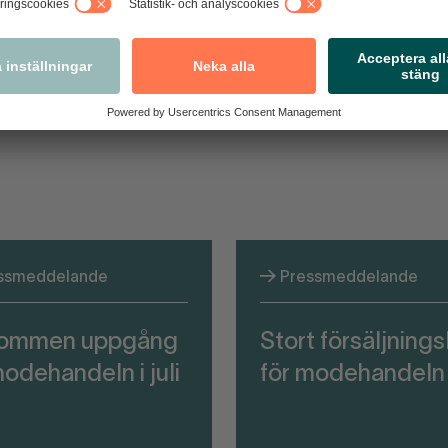
ssmeddelande
Pressmeddelande
kommen uppgång
Stort försäljnings
modehandeln i juli
för modehandeln