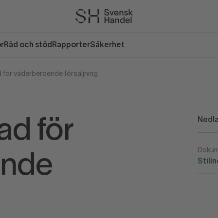
or
Råd och stöd
Rapporter
Säkerhet
 för väderberoende försäljning
Nedla
ad för
Dokum
ende
Stili