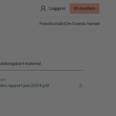
Logga in
Bli medlem
Press
Kontakt
Om Svensk Handel
ddningsbart material
ent
ndex rapport juni 2024.pdf