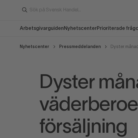
Arbetsgivarguiden
Nyhetscenter
Prioriterade fråg
Nyhetscenter
Pressmeddelanden
Dyster månad
Dyster mån
väderbero
försäljning