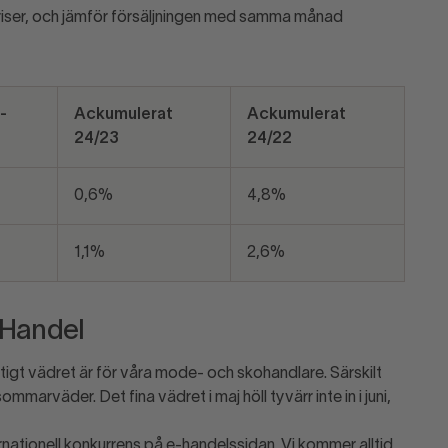
 priser, och jämför försäljningen med samma månad
-
Ackumulerat
Ackumulerat
24/23
24/22
0,6%
4,8%
1,1%
2,6%
 Handel
ktigt vädret är för våra mode- och skohandlare. Särskilt
marväder. Det fina vädret i maj höll tyvärr inte in i juni,
tionell konkurrens på e-handelssidan. Vi kommer alltid