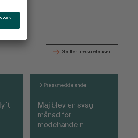
Se fler pressreleaser
Pressmeddelande
lyft
Maj blev en svag
månad för
modehandeln