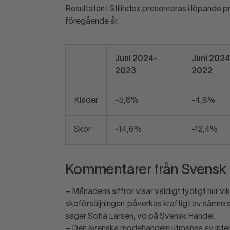
Resultaten i Stilindex presenteras i löpande
föregående år.
Juni 2024-
Juni 2024
2023
2022
Kläder
-5,8%
-4,8%
Skor
-14,6%
-12,4%
Kommentarer från Svensk
– Månadens siffror visar väldigt tydligt hur vi
skoförsäljningen påverkas kraftigt av sämre som
säger Sofia Larsen, vd på Svensk Handel.
– Den svenska modehandeln utmanas av interna