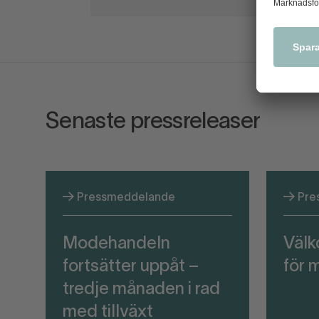
Senaste pressreleaser
Pressmeddelande
Pre
Modehandeln
Väl
fortsätter uppåt –
för 
tredje månaden i rad
med tillväxt