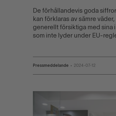
De förhållandevis goda siffrorna
kan förklaras av sämre väder
generellt försiktiga med sina
som inte lyder under EU-regl
Pressmeddelande
2024-07-12
•