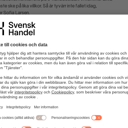
 ske på lika villkor. Så är tyvärr inte fallet idag,
er Sofia Larsen.
, för att många handlare inte har lyckats sälja sina lager i
äntesänkningar och skatteåterbäring har de svenska
nboken den här månaden, säger Sofia Larsen.
med någon på