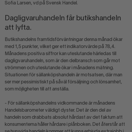
Sofia Larsen, vd på Svensk Handel.
Dagligvaruhandeln får butikshandeln
att lyfta.
Butikshandelns framtidsförväntningar denna månad ökar
med 1,5 punkter, vilket ger ett indikatorvärde på 78,4.
Månadens positiva siffror kan uteslutande härledas till
dagligvaruhandeln, som är den delbransch som går mot
strömmen och uteslutande ökar i månadens mätning.
Situationen för sällanköpshandeln är motsatsen, där man
ser mer pessimistiskt på såväl försäljning och lönsamhet,
som möjligheten till att anställa.
- För sällanköpshandelns vidkommande är månadens
Handelsbarometer väldigt dyster. Det är den del av
handeln som drabbats absolut hårdast av det faktum att
konsumenterna håller hårdare i plånboken. Det återstår att
se huruvida handeln kommer att kunna erbjuda extrajobb i