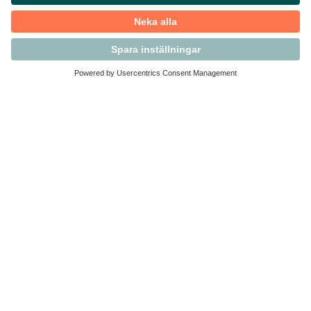
Kontakta Svensk Handel
Vi finns här för dig som medlem
Arbetsrätt och personalfrågor
Medlemskap
Affärsjuridik
Säkerhet och Varningslistan