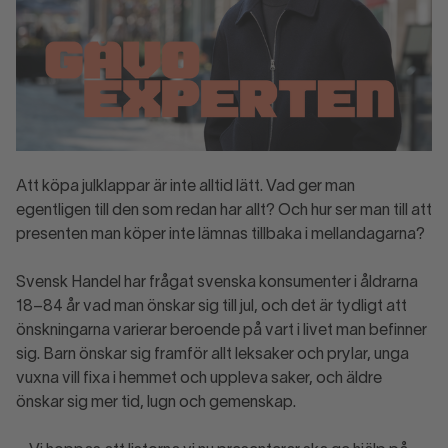
Att köpa julklappar är inte alltid lätt. Vad ger man
egentligen till den som redan har allt? Och hur ser man till att
presenten man köper inte lämnas tillbaka i mellandagarna?
Svensk Handel har frågat svenska konsumenter i åldrarna
18–84 år vad man önskar sig till jul, och det är tydligt att
önskningarna varierar beroende på vart i livet man befinner
sig. Barn önskar sig framför allt leksaker och prylar, unga
vuxna vill fixa i hemmet och uppleva saker, och äldre
önskar sig mer tid, lugn och gemenskap.