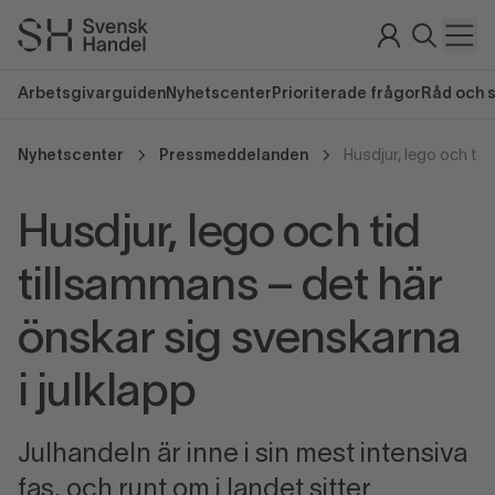
Arbetsgivarguiden
Nyhetscenter
Prioriterade frågor
Råd och 
Nyhetscenter
Pressmeddelanden
Husdjur, lego och tid
tillsammans – det här
önskar sig svenskarna
i julklapp
Julhandeln är inne i sin mest intensiva
fas, och runt om i landet sitter