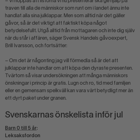
– Vi hoppas att listorna vi nu presenterar ska ge hjälp på
traven till alla de människor som runt om i landet ännu inte
handlat alla sina julklappar. Men som alltid när det gäller
gåvor, så är det viktigt att faktiskt köpa något
betydelsefullt. Utgå alltid från mottagaren och inte dig själv
när du står i affären, säger Svensk Handels gåvoexpert,
Brill Ivarsson, och fortsätter:
– Om det är någonting jag vill förmedla så är det att
julklappar inte handlar om att köpa den dyraste presenten.
Tvärtom så visar undersökningen att många människors
önskningar i princip är gratis. Lugn och ro, tid med familjen
eller en gemensam spelkväll kan vara värt betydligt mer än
ett dyrt paket under granen.
Svenskarnas önskelista inför jul
Barn 0 till 5 år
:
Leksaksfordon