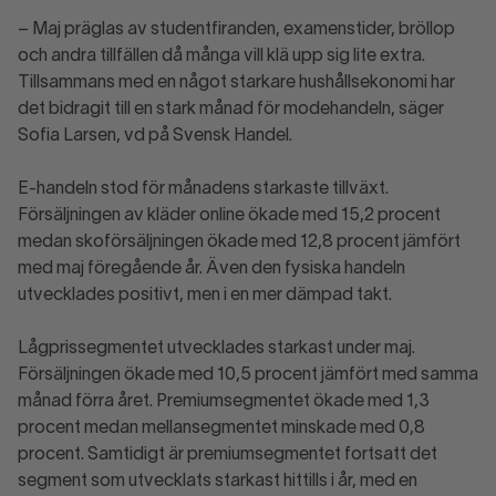
– Maj präglas av studentfiranden, examenstider, bröllop
och andra tillfällen då många vill klä upp sig lite extra.
Tillsammans med en något starkare hushållsekonomi har
det bidragit till en stark månad för modehandeln, säger
Sofia Larsen, vd på Svensk Handel.
E-handeln stod för månadens starkaste tillväxt.
Försäljningen av kläder online ökade med 15,2 procent
medan skoförsäljningen ökade med 12,8 procent jämfört
med maj föregående år. Även den fysiska handeln
utvecklades positivt, men i en mer dämpad takt.
Lågprissegmentet utvecklades starkast under maj.
Försäljningen ökade med 10,5 procent jämfört med samma
månad förra året. Premiumsegmentet ökade med 1,3
procent medan mellansegmentet minskade med 0,8
procent. Samtidigt är premiumsegmentet fortsatt det
segment som utvecklats starkast hittills i år, med en