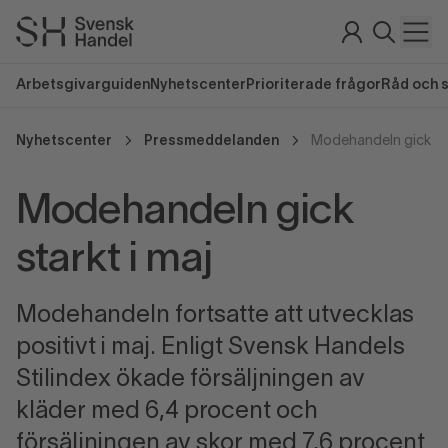
Arbetsgivarguiden
Nyhetscenter
Prioriterade frågor
Råd och 
Nyhetscenter
Pressmeddelanden
Modehandeln gick sta
Modehandeln gick
starkt i maj
Modehandeln fortsatte att utvecklas
positivt i maj. Enligt Svensk Handels
Stilindex ökade försäljningen av
kläder med 6,4 procent och
försäljningen av skor med 7,6 procent