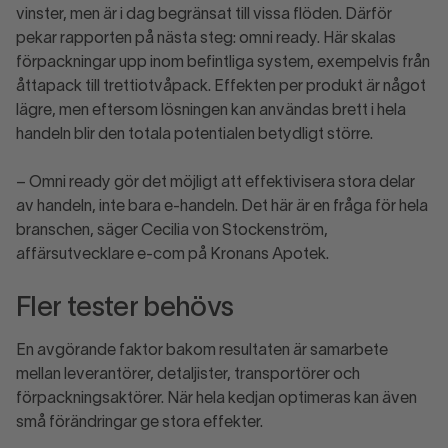
vinster, men är i dag begränsat till vissa flöden. Därför
pekar rapporten på nästa steg: omni ready. Här skalas
förpackningar upp inom befintliga system, exempelvis från
åttapack till trettiotvåpack. Effekten per produkt är något
lägre, men eftersom lösningen kan användas brett i hela
handeln blir den totala potentialen betydligt större.
– Omni ready gör det möjligt att effektivisera stora delar
av handeln, inte bara e-handeln. Det här är en fråga för hela
branschen, säger Cecilia von Stockenström,
affärsutvecklare e-com på Kronans Apotek.
Fler tester behövs
En avgörande faktor bakom resultaten är samarbete
mellan leverantörer, detaljister, transportörer och
förpackningsaktörer. När hela kedjan optimeras kan även
små förändringar ge stora effekter.