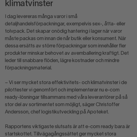
klimatvinster
I dag levereras många varor i små
detaljhandelsförpackningar, exempelvis sex-, åtta- eller
tolvpack. Det skapar onödig hantering i lager när varor
måste packas om innan de når butik eller konsument. När
dessa ersätts av större förpackningar som innehåller fler
produkter minskar behovet av avemballering kraftigt. Det
leder till snabbare flöden, lägre kostnader och mindre
förpackningsmaterial.
– Vi ser mycket stora effektivitets- och klimatvinster i de
pilottester vi genomfört och implementerar nu e-com
ready-lösningar tillsammans med våra leverantörer på så
stor del av sortimentet som möjligt, säger Christoffer
Andersson, chef logistikutveckling på Apoteket.
Rapportens viktigaste slutsats är att e-com ready bara är
startskottet. Tillvägagångssättet ger mycket stora