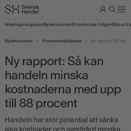
Arbetsgivarguiden
Nyhetscenter
Prioriterade frågor
Råd och 
Nyhetscenter
Pressmeddelanden
Ny rapport: Så kan
handeln minska
kostnaderna med upp
till 88 procent
Handeln har stor potential att sänka
sina kostnader och samtidigt minska