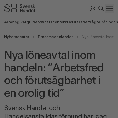
Arbetsgivarguiden
Nyhetscenter
Prioriterade frågor
Råd och 
Nyhetscenter
Pressmeddelanden
Nya löneavtal inom
handeln: ”Arbetsfred
och förutsägbarhet i
en orolig tid”
Svensk Handel och
Handelsanställdas förbund har idag