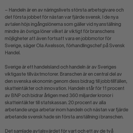
– Handeln är en av näringslivets största arbetsgivare och
det första jobbet för nästan var fjärde svensk. I de nya
avtalen höjs ingångslönerna som gäller vid nyanställning
mindre än övriga löner vilket är viktigt för branschens
möjligheter att även fortsatt vara en jobbmotor för
Sverige, säger Ola Axelsson, förhandlingschef på Svensk
Handel.
Sverige är ett handelsland och handeln är av Sveriges
viktigaste tillväxtmotorer. Branschen är en central del av
den svenska ekonomin genom dess bidrag till jobbtillfällen,
skatteintäkter och innovation. Handeln står för 11 procent
av BNP och bidrar årligen med 360 miljarder kronor i
skatteintäkter till statskassan. 20 procent av alla
arbetande unga arbetar inom handeln och nästan var fjärde
arbetande svensk hade sin första anställning i branschen.
Det samlade avtalsvärdet för vart och ett av de två