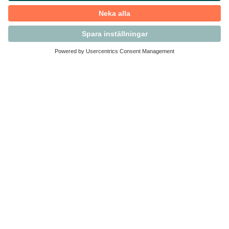
Kontakta Svensk Handel
Vi finns här för dig som medlem
Arbetsrätt och personalfrågor
Medlemskap
Affärsjuridik
Säkerhet och Varningslistan