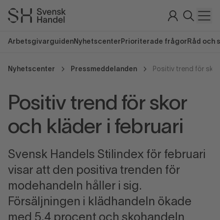
Arbetsgivarguiden
Nyhetscenter
Prioriterade frågor
Råd och 
Nyhetscenter
Pressmeddelanden
Positiv trend för skor
Positiv trend för skor
och kläder i februari
Svensk Handels Stilindex för februari
visar att den positiva trenden för
modehandeln håller i sig.
Försäljningen i klädhandeln ökade
med 5,4 procent och skohandeln