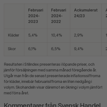
Februari
Februari
Ackumulerat
2024-
2024-
24/23
2023
2022
Kläder
5,4%
10,4%
2,9%
Skor
6,1%
6,5%
9,4%
Resultaten i Stilindex presenteras i löpande priser, och
jämför försäljningen med samma månad föregående år.
Utgår man från de senast presenterade inflationssiffrorna
för kläder, innebär februarisiffrorna en liten nedgång i
volym. Skohandeln visar däremot en ökning i volym jämfört
med förra året.
Kommentarer från Svensk Handel