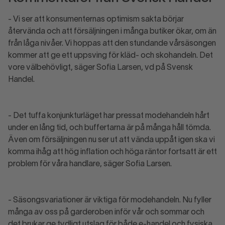
- Vi ser att konsumenternas optimism sakta börjar
återvända och att försäljningen i många butiker ökar, om än
från låga nivåer. Vi hoppas att den stundande vårsäsongen
kommer att ge ett uppsving för kläd- och skohandeln. Det
vore välbehövligt, säger Sofia Larsen, vd på Svensk
Handel.
- Det tuffa konjunkturläget har pressat modehandeln hårt
under en lång tid, och buffertarna är på många håll tömda.
Även om försäljningen nu ser ut att vända uppåt igen ska vi
komma ihåg att hög inflation och höga räntor fortsatt är ett
problem för våra handlare, säger Sofia Larsen.
- Säsongsvariationer är viktiga för modehandeln. Nu fyller
många av oss på garderoben inför vår och sommar och
det brukar ge tydligt utslag för både e-handel och fysiska