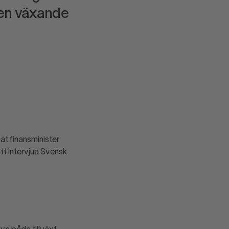
den växande
nat finansminister
att intervjua Svensk