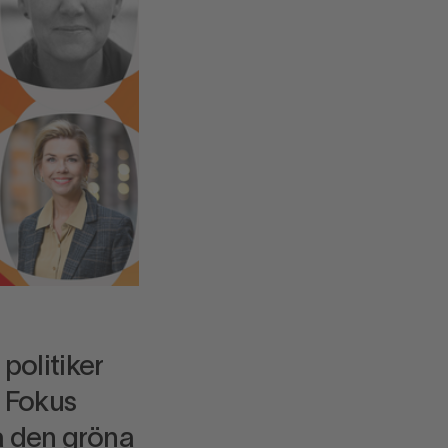
politiker
. Fokus
a den gröna