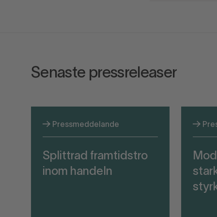
Senaste pressreleaser
Pressmeddelande
Pre
Splittrad framtidstro
Mod
inom handeln
stark
styr