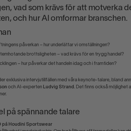
en, vad som krävs för att motverka 
ten, och hur AI omformar branschen.
man
ftningens påverkan – hur underlättar vi omställningen?
emhotande brottsligheten – vad krävs för en trygg handel?
cklingen – hur påverkar det handeln idag och i framtiden?
er exklusiva intervjutillfällen med våra keynote-talare, bland an
son
och AI-experten
Ludvig Strand
. Det finns också möjlighet 
ner.
el på spännande talare
O på Houdini Sportswear