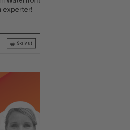
lm Waterfront
 experter!
Skriv ut