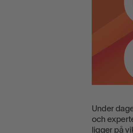
Under dagen
och experte
ligger på v