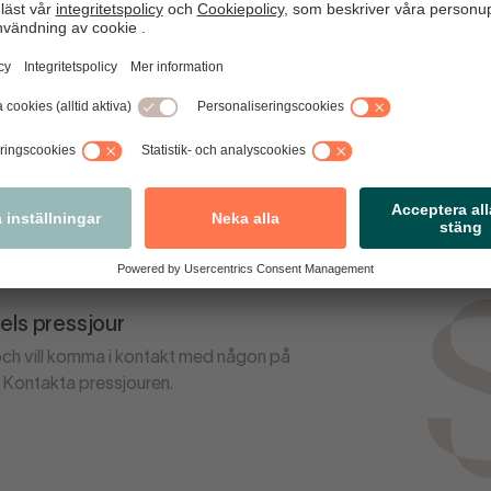
ing och intervjuförfrågningar, kontakta: Svensk Handels pressa
skhandel.se
tar du här.
ls pressjour
 och vill komma i kontakt med någon på
Kontakta pressjouren.