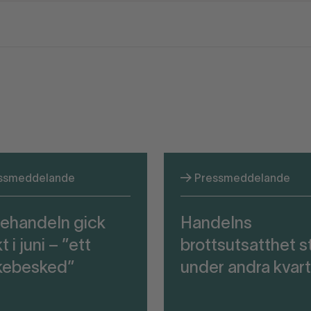
ssmeddelande
Pressmeddelande
ehandeln gick
Handelns
t i juni – ”ett
brottsutsatthet s
kebesked”
under andra kvart