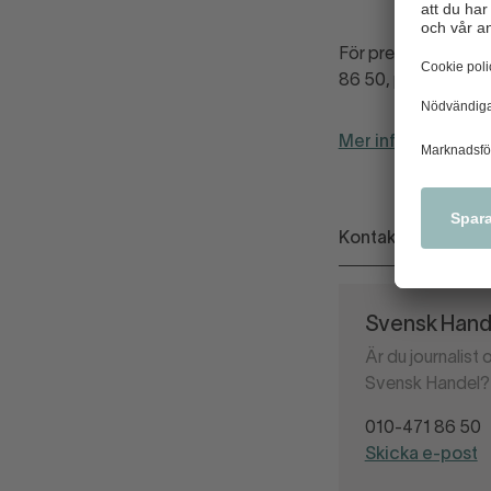
För pressackrediter
86 50, press@sven
Mer information hit
Kontakt
Svensk Hande
Är du journalist
Svensk Handel? 
010-471 86 50
Skicka e-post