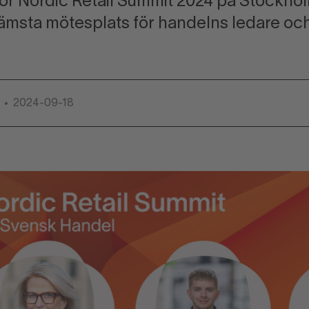
för Nordic Retail Summit 2024 på Stockho
ämsta mötesplats för handelns ledare och
e
2024-09-18
•