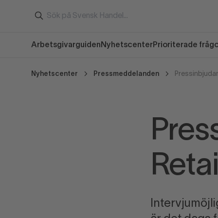
Arbetsgivarguiden
Nyhetscenter
Prioriterade fråg
Nyhetscenter
Pressmeddelanden
Pressinbjudan
Pres
Reta
Intervjumöjl