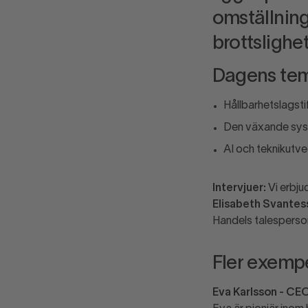
omställning
brottslighe
Dagens te
Hållbarhetslagsti
Den växande syst
AI och teknikutve
Intervjuer:
Vi erbjud
Elisabeth Svantes
Handels talesperso
Fler exemp
Eva Karlsson - CE