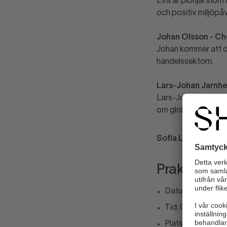
Eva är pionjär inom 
och positiv miljöpå
Johan Olsson - Che
Johan kommer att d
handelssektorn.
Lars-Johan Jarnhe
Lars-Johan är en erf
om global handel 
Sofia Larsen - vd 
Praktisk in
Datum: 2 oktobe
Tid: 09.00 – 16.0
Plats: Stockholm