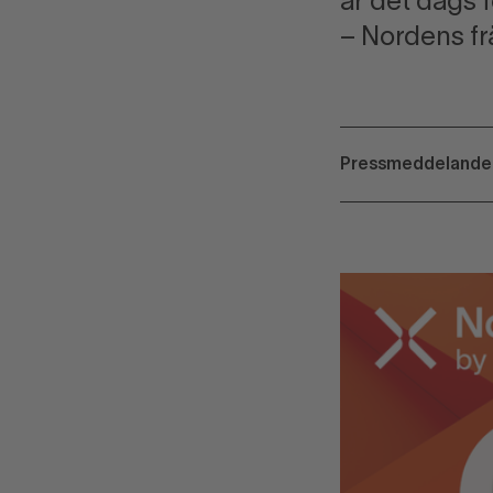
är det dags 
– Nordens fr
Pressmeddeland