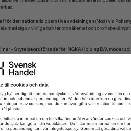
hållbarhet i modeindustrin. Om hur hållbara affärsmodeller kan dr
verkan.
f för den nationella operativa avdelningen (Noa) vid Polis
ela med sig av viktiga insikter om säkerhet och brottsbekämpn
imer - Styrelseordförande för INGKA Holding B.V, moderbo
aren ledare inom internationell retail och kommer att dela med s
och kundengagemang.
för Svensk Handel
formation
r 2024
0
 Waterfront