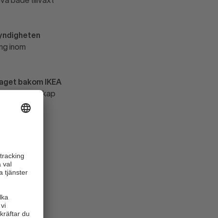
iva både tillväxt
myndigheten
ing inom
laget bakom IKEA
ig av sin kunskap