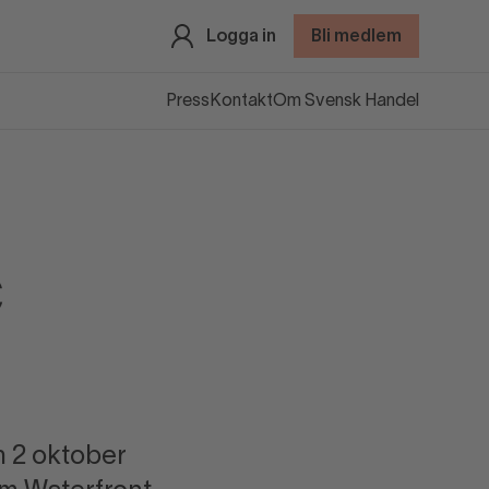
Logga in
Bli medlem
Press
Kontakt
Om Svensk Handel
c
n 2 oktober