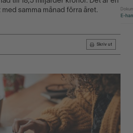
 till 18,5 miljarder kronor. Det är en
t med samma månad förra året.
Dokum
E-han
Skriv ut