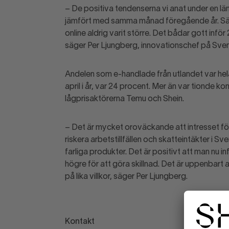
– De positiva tendenserna vi anat under en längr
jämfört med samma månad föregående år. Särski
online aldrig varit större. Det bådar gott infö
säger Per Ljungberg, innovationschef på Sve
Andelen som e-handlade från utlandet var hel
april i år, var 24 procent. Mer än var tionde
lågprisaktörerna Temu och Shein.
– Det är mycket oroväckande att intresset för 
riskera arbetstillfällen och skatteintäkter i 
farliga produkter. Det är positivt att man nu i
högre för att göra skillnad. Det är uppenbart a
på lika villkor, säger Per Ljungberg.
Kontakt