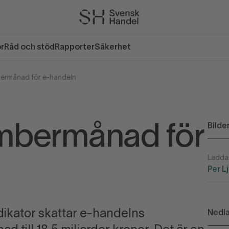
or
Råd och stöd
Rapporter
Säkerhet
ermånad för e-handeln
Bilde
mbermånad för
Ladda 
Per L
ikator skattar e-handelns
Nedla