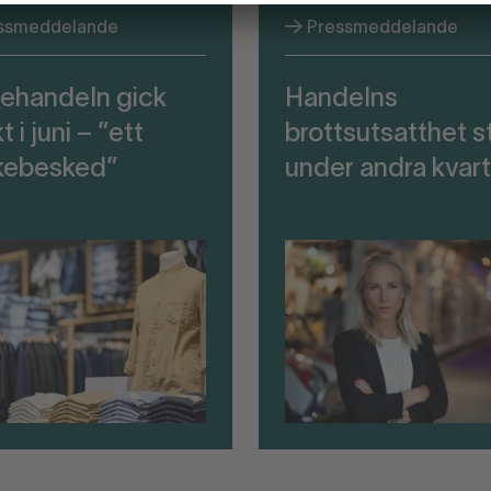
ssmeddelande
Pressmeddelande
ehandeln gick
Handelns
t i juni – ”ett
brottsutsatthet s
kebesked”
under andra kvart