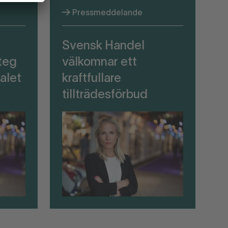
Pressmeddelande
Svensk Handel
teg
välkomnar ett
alet
kraftfullare
tillträdesförbud