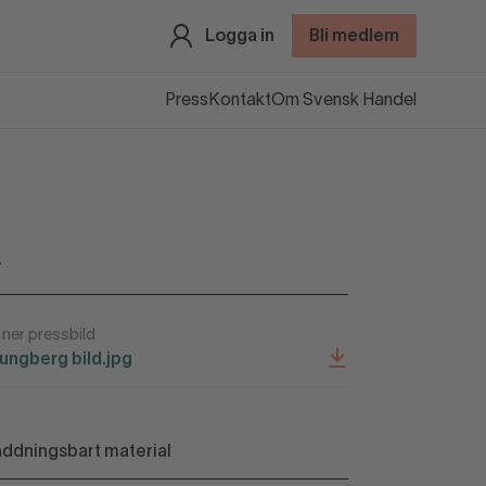
Logga in
Bli medlem
Press
Kontakt
Om Svensk Handel
r
ner pressbild
jungberg bild.jpg
ddningsbart material