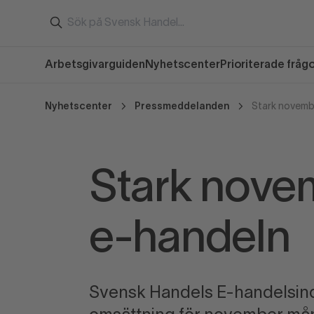
Arbetsgivarguiden
Nyhetscenter
Prioriterade fråg
Nyhetscenter
Pressmeddelanden
Stark novemb
Stark nove
e-handeln
Svensk Handels E-handelsind