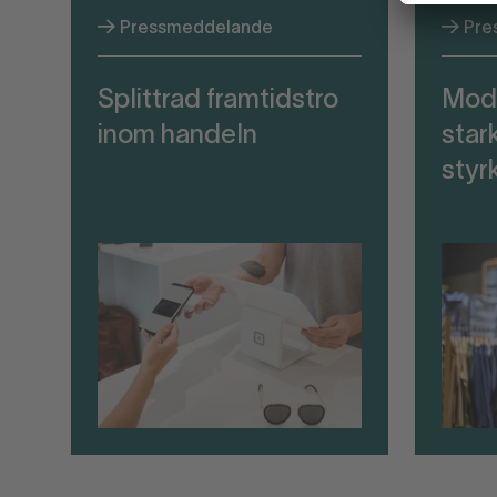
Pressmeddelande
Pre
Splittrad framtidstro
Mod
inom handeln
stark
styr