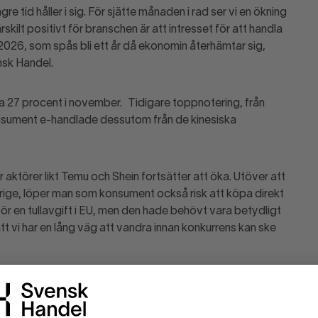
e tid håller i sig. För sjätte månaden i rad ser vi en ökning
lt positivt för branschen är att intresset för att handla
r 2026, som spås bli ett år då ekonomin återhämtar sig,
nsk Handel.
a 27 procent i november. Tidigare toppnotering, från
 konsument e-handlade dessutom från de kinesiska
aktörer likt Temu och Shein fortsätter att öka. Utöver att
Sverige, löper man som konsument också risk att köpa direkt
nför en tullavgift i EU, men den hade behövt vara betydligt
tt vi har en lång väg att vandra innan konkurrens kan ske