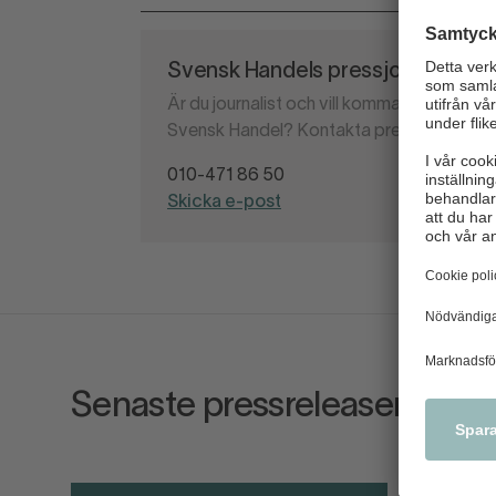
Svensk Handels pressjour
Är du journalist och vill komma i kontakt 
Svensk Handel? Kontakta pressjouren.
010-471 86 50
Skicka e-post
Senaste pressreleaser