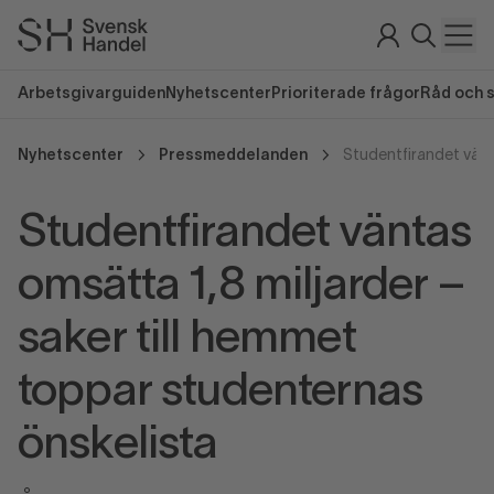
Arbetsgivarguiden
Nyhetscenter
Prioriterade frågor
Råd och 
Nyhetscenter
Pressmeddelanden
Studentfirandet väntas
omsätta 1,8 miljarder –
saker till hemmet
toppar studenternas
önskelista