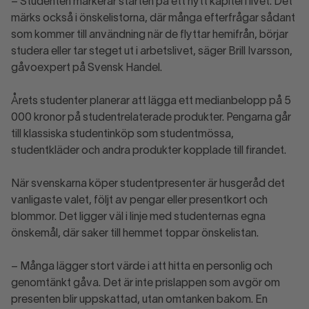
– Studenten markerar starten på ett nytt kapitel i livet. Det
märks också i önskelistorna, där många efterfrågar sådant
som kommer till användning när de flyttar hemifrån, börjar
studera eller tar steget ut i arbetslivet, säger Brill Ivarsson,
gåvoexpert på Svensk Handel.
Årets studenter planerar att lägga ett medianbelopp på 5
000 kronor på studentrelaterade produkter. Pengarna går
till klassiska studentinköp som studentmössa,
studentkläder och andra produkter kopplade till firandet.
När svenskarna köper studentpresenter är husgeråd det
vanligaste valet, följt av pengar eller presentkort och
blommor. Det ligger väl i linje med studenternas egna
önskemål, där saker till hemmet toppar önskelistan.
– Många lägger stort värde i att hitta en personlig och
genomtänkt gåva. Det är inte prislappen som avgör om
presenten blir uppskattad, utan omtanken bakom. En