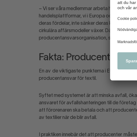
– Vi ser våra medlemmar arbeta hårt varje dag
handelsplattformar, vi i Europa och Sverige m
deras fördelar, inte sänker deras konkurrenskr
cirkulära affärsmodeller växer. Därför var det 
producentansvarsorganisation, säger Sofia 
Fakta: Producentansvar f
En av de viktigaste punkterna i EU:s revidera
producentansvar för textil.
Syftet med systemet är att minska avfall, öka
ansvaret för avfallshanteringen till de föret
att förorenaren ska betala och att producente
av textilier när de blir avfall.
I praktiken innebär det att producenter måste 