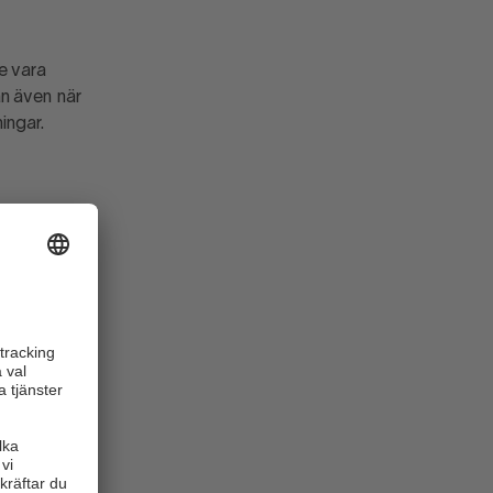
e vara
an även när
kningar.
rför är det
negativt
fter.
g. Därför
terar många