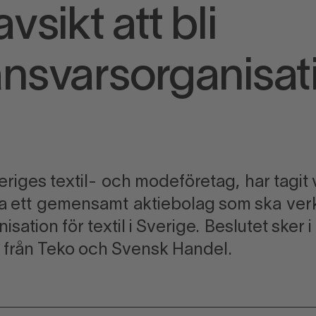
sikt att bli
nsvarsorganisat
iges textil- och modeföretag, har tagit 
lda ett gemensamt aktiebolag som ska ver
ation för textil i Sverige. Beslutet sker i
från Teko och Svensk Handel.