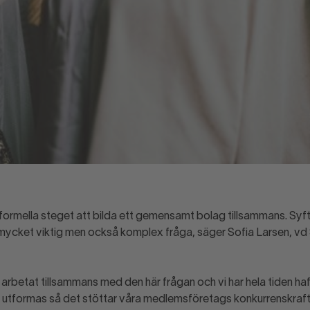
t formella steget att bilda ett gemensamt bolag tillsammans. Sy
 mycket viktig men också komplex fråga, säger Sofia Larsen, v
arbetat tillsammans med den här frågan och vi har hela tiden ha
 utformas så det stöttar våra medlemsföretags konkurrenskraf