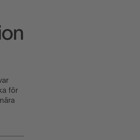
ion
var
ka för
 nära