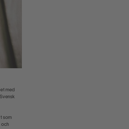
ftet med
d Svensk
ft som
t och