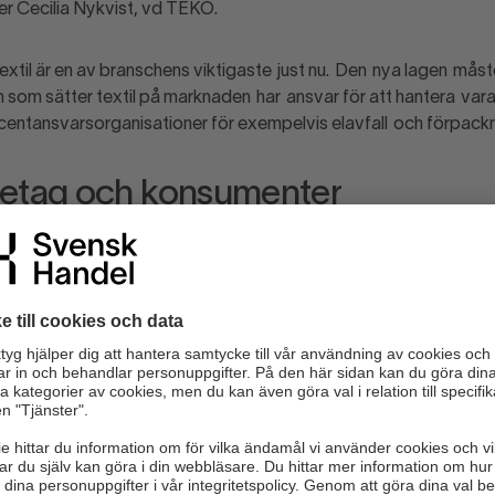
ger Cecilia Nykvist, vd TEKO.
xtil är en av branschens viktigaste just nu. Den nya lagen måst
n som sätter textil på marknaden har ansvar för att hantera var
oducentansvarsorganisationer för exempelvis elavfall och förpac
retag och konsumenter
ör textil kommer påverka såväl företag som konsumenter och dä
nerna. Bolaget kommer att ha en egen operativ ledning och
m kort.
står av många små och medelstora företag, de kommer drabbas 
deras varor blir mindre konkurrenskraftiga på grund av höga avgi
a stora investeringar i exempelvis avfallshantering och återvinnin
ska producentansvaret utformas på ett bra sätt. TEKO represen
 fråga för oss, konstaterar Cecilia Nykvist.