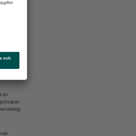
ter fram
lbara och
t
l av
 principen
tervinning
m en