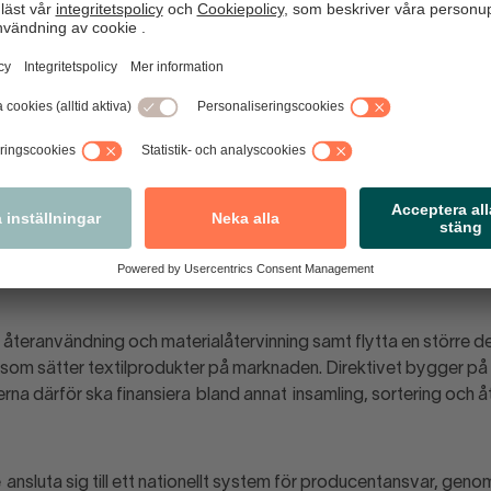
 för att stå sig i konkurrensen mot exempelvis utländska e-
åste utforma våra regleringar så de stöttar våra företag och lyf
aft. Detta måste ske samtidigt som omställningen till än mer hål
viktigt för oss att delta i bildandet av denna
Larsen.
ör textil
de avfallsdirektiv innebär att alla medlemsländer måste införa et
 återanvändning och materialåtervinning samt flytta en större de
ag som sätter textilprodukter på marknaden. Direktivet bygger på
rna därför ska finansiera bland annat insamling, sortering och å
ansluta sig till ett nationellt system för producentansvar, geno