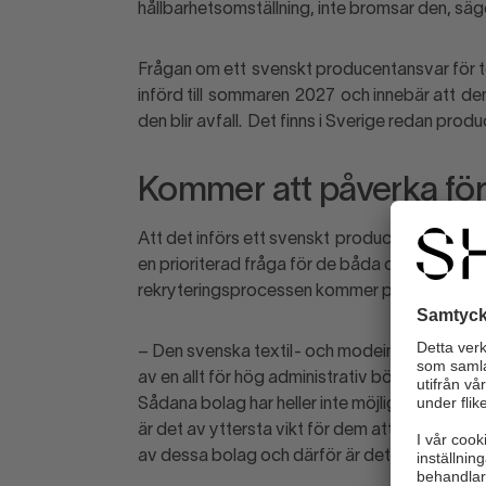
hållbarhetsomställning, inte bromsar den, sä
Frågan om ett svenskt producentansvar för te
införd till sommaren 2027 och innebär att de
den blir avfall. Det finns i Sverige redan pr
Kommer att påverka fö
Att det införs ett svenskt producentansvar f
en prioriterad fråga för de båda organisatio
rekryteringsprocessen kommer påbörjas ino
– Den svenska textil- och modeindustrin be
av en allt för hög administrativ börda och om 
Sådana bolag har heller inte möjlighet att gör
är det av yttersta vikt för dem att det sven
av dessa bolag och därför är det en så viktig