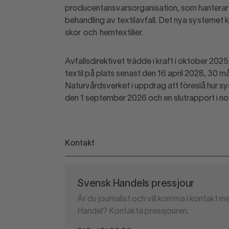
producentansvarsorganisation, som hanterar f
behandling av textilavfall. Det nya systemet
skor och hemtextilier.
Avfallsdirektivet trädde i kraft i oktober 20
textil på plats senast den 16 april 2028, 30 m
Naturvårdsverket i uppdrag att föreslå hur sy
den 1 september 2026 och en slutrapport i no
Kontakt
Svensk Handels pressjour
Är du journalist och vill komma i kontakt
Handel? Kontakta pressjouren.