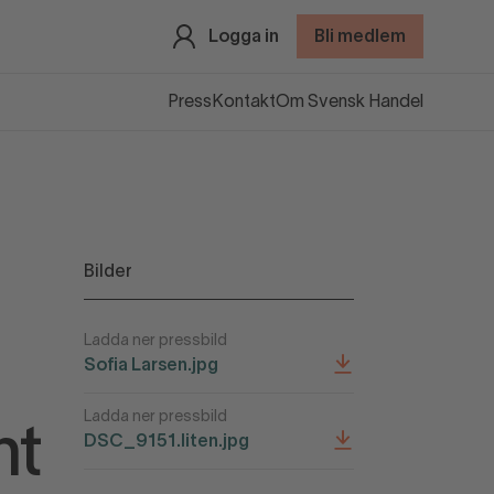
Logga in
Bli medlem
Press
Kontakt
Om Svensk Handel
Bilder
Ladda ner pressbild
Sofia Larsen.jpg
Ladda ner pressbild
mt
DSC_9151.liten.jpg