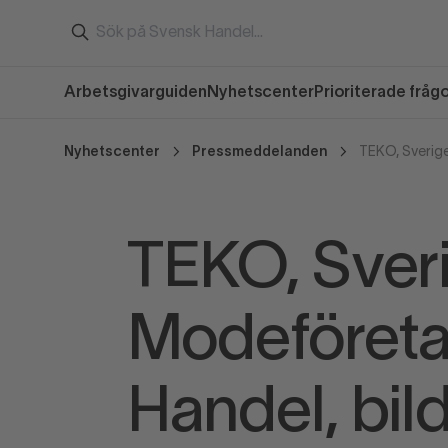
Arbetsgivarguiden
Nyhetscenter
Prioriterade fråg
Nyhetscenter
Pressmeddelanden
TEKO, Sveri
Modeföreta
Handel, bil