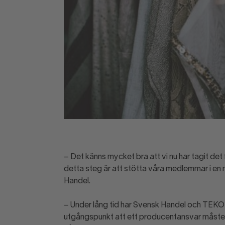
– Det känns mycket bra att vi nu har tagit de
detta steg är att stötta våra medlemmar i en
Handel.
– Under lång tid har Svensk Handel och TEKO 
utgångspunkt att ett producentansvar måste