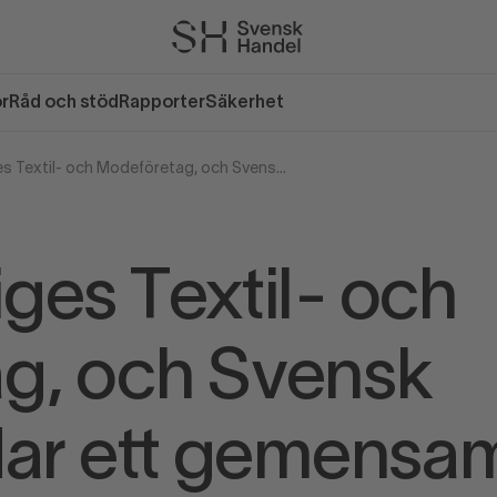
or
Råd och stöd
Rapporter
Säkerhet
TEKO, Sveriges Textil- och Modeföretag, och Svensk Handel, bildar ett gemensamt bolag med avsikt att bli producentansvarsorganisation för textil
ges Textil- och
g, och Svensk
dar ett gemensa