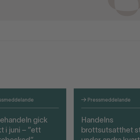
ssmeddelande
Pressmeddelande
ehandeln gick
Handelns
t i juni – ”ett
brottsutsatthet s