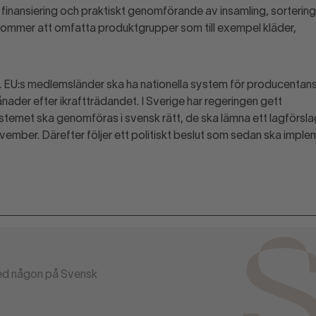
inansiering och praktiskt genomförande av insamling, sorterin
 kommer att omfatta produktgrupper som till exempel kläder,
25. EU:s medlemsländer ska ha nationella system för producentans
ånader efter ikraftträdandet. I Sverige har regeringen gett
stemet ska genomföras i svensk rätt, de ska lämna ett lagförsl
vember. Därefter följer ett politiskt beslut som sedan ska impl
 med någon på Svensk