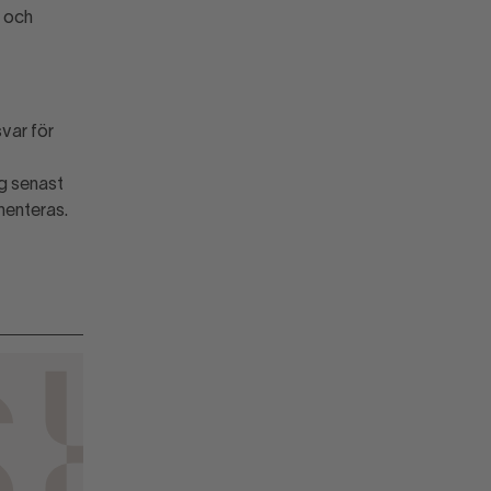
g och
var för
ag senast
ementeras.