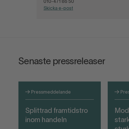
010-471 86 50
Skicka e-post
Senaste pressreleaser
Pressmeddelande
Pre
Splittrad framtidstro
Mod
inom handeln
stark