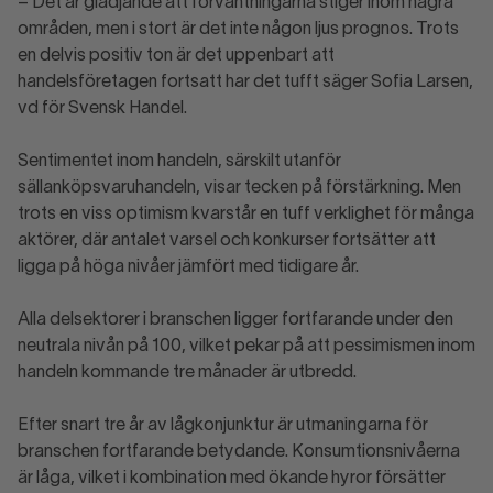
– Det är glädjande att förväntningarna stiger inom några
områden, men i stort är det inte någon ljus prognos. Trots
en delvis positiv ton är det uppenbart att
handelsföretagen fortsatt har det tufft säger Sofia Larsen,
vd för Svensk Handel.
Sentimentet inom handeln, särskilt utanför
sällanköpsvaruhandeln, visar tecken på förstärkning. Men
trots en viss optimism kvarstår en tuff verklighet för många
aktörer, där antalet varsel och konkurser fortsätter att
ligga på höga nivåer jämfört med tidigare år.
Alla delsektorer i branschen ligger fortfarande under den
neutrala nivån på 100, vilket pekar på att pessimismen inom
handeln kommande tre månader är utbredd.
Efter snart tre år av lågkonjunktur är utmaningarna för
branschen fortfarande betydande. Konsumtionsnivåerna
är låga, vilket i kombination med ökande hyror försätter