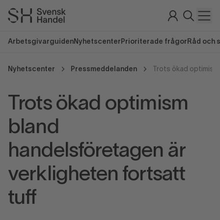
Arbetsgivarguiden
Nyhetscenter
Prioriterade frågor
Råd och 
Nyhetscenter
Pressmeddelanden
Trots ökad optimism
bland
handelsföretagen är
verkligheten fortsatt
tuff