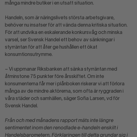
många mindre butiker i en utsatt situation.
Handeln, som är näringslivets största arbetsgivare,
behöver nu insatser för att vända denna kritiska situation.
För att undvika en eskalerande konkursvåg och minska
varsel, ser Svensk Handel ett behov av sänkningar i
styrräntan för att åter ge hushållen ett ökat
konsumtionsutrymme.
– Vi uppmanar Riksbanken att sänka styrräntan med
åtminstone 75 punkter före årsskiftet. Om inte
konsumenterna får mer i plånboken riskerar vi att förlora
många av de mindre aktörerna, som ofta är ryggraden i
våra städer och samhällen, säger Sofia Larsen, vd för
Svensk Handel.
Från och med månadens rapport mäts inte längre
sentimentet inom den renodlade e-handeln enskilt i
Handelsbarometern. Förklaringen till detta grundar sig i