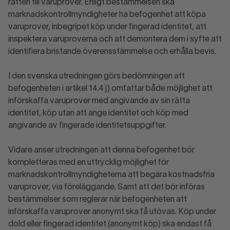
rätten till varuprover. Enligt bestämmelsen ska
marknadskontrollmyndigheter ha befogenhet att köpa
varuprover, inbegripet köp under fingerad identitet, att
inspektera varuproverna och att demontera dem i syfte att
identifiera bristande överensstämmelse och erhålla bevis.
I den svenska utredningen görs bedömningen att
befogenheten i artikel 14.4 j) omfattar både möjlighet att
införskaffa varuprover med angivande av sin rätta
identitet, köp utan att ange identitet och köp med
angivande av fingerade identitetsuppgifter.
Vidare anser utredningen att denna befogenhet bör
kompletteras med en uttrycklig möjlighet för
marknadskontrollmyndigheterna att begära kostnadsfria
varuprover, via föreläggande. Samt att det bör införas
bestämmelser som reglerar när befogenheten att
införskaffa varuprover anonymt ska få utövas. Köp under
dold eller fingerad identitet (anonymt köp) ska endast få