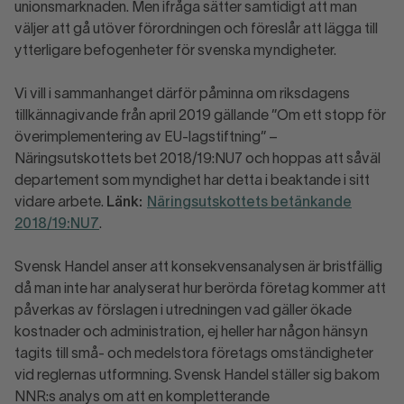
unionsmarknaden. Men ifråga sätter samtidigt att man
väljer att gå utöver förordningen och föreslår att lägga till
ytterligare befogenheter för svenska myndigheter.
Vi vill i sammanhanget därför påminna om riksdagens
tillkännagivande från april 2019 gällande ”Om ett stopp för
överimplementering av EU-lagstiftning” –
Näringsutskottets bet 2018/19:NU7 och hoppas att såväl
departement som myndighet har detta i beaktande i sitt
vidare arbete.
Länk:
Näringsutskottets betänkande
2018/19:NU7
.
Svensk Handel anser att konsekvensanalysen är bristfällig
då man inte har analyserat hur berörda företag kommer att
påverkas av förslagen i utredningen vad gäller ökade
kostnader och administration, ej heller har någon hänsyn
tagits till små- och medelstora företags omständigheter
vid reglernas utformning. Svensk Handel ställer sig bakom
NNR:s analys om att en kompletterande