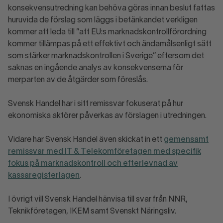
konsekvensutredning kan behöva göras innan beslut fattas
huruvida de förslag som läggs i betänkandet verkligen
kommer att leda till ”att EU:s marknadskontrollförordning
kommer tillämpas på ett effektivt och ändamålsenligt sätt
som stärker marknadskontrollen i Sverige” eftersom det
saknas en ingående analys av konsekvenserna för
merparten av de åtgärder som föreslås.
Svensk Handel har i sitt remissvar fokuserat på hur
ekonomiska aktörer påverkas av förslagen i utredningen.
Vidare har Svensk Handel även skickat in ett
gemensamt
remissvar med IT & Telekomföretagen med specifik
fokus på marknadskontroll och efterlevnad av
kassaregisterlagen
.
I övrigt vill Svensk Handel hänvisa till svar från NNR,
Teknikföretagen, IKEM samt Svenskt Näringsliv.