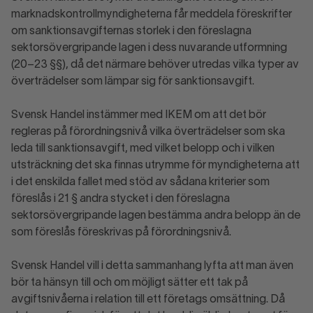
marknadskontrollmyndigheterna får meddela föreskrifter
om sanktionsavgifternas storlek i den föreslagna
sektorsövergripande lagen i dess nuvarande utformning
(20–23 §§), då det närmare behöver utredas vilka typer av
överträdelser som lämpar sig för sanktionsavgift.
Svensk Handel instämmer med IKEM om att det bör
regleras på förordningsnivå vilka överträdelser som ska
leda till sanktionsavgift, med vilket belopp och i vilken
utsträckning det ska finnas utrymme för myndigheterna att
i det enskilda fallet med stöd av sådana kriterier som
föreslås i 21 § andra stycket i den föreslagna
sektorsövergripande lagen bestämma andra belopp än de
som föreslås föreskrivas på förordningsnivå.
Svensk Handel vill i detta sammanhang lyfta att man även
bör ta hänsyn till och om möjligt sätter ett tak på
avgiftsnivåerna i relation till ett företags omsättning. Då