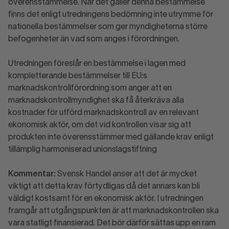
överensstämmelse. När det gäller denna bestämmelse
finns det enligt utredningens bedömning inte utrymme för
nationella bestämmelser som ger myndigheterna större
befogenheter än vad som anges i förordningen.
Utredningen föreslår en bestämmelse i lagen med
kompletterande bestämmelser till EU:s
marknadskontrollförordning som anger att en
marknadskontrollmyndighet ska få återkräva alla
kostnader för utförd marknadskontroll av en relevant
ekonomisk aktör, om det vid kontrollen visar sig att
produkten inte överensstämmer med gällande krav enligt
tillämplig harmoniserad unionslagstiftning
Kommentar:
Svensk Handel anser att det är mycket
viktigt att detta krav förtydligas då det annars kan bli
väldigt kostsamt för en ekonomisk aktör. I utredningen
framgår att utgångspunkten är att marknadskontrollen ska
vara statligt finansierad. Det bör därför sättas upp en ram