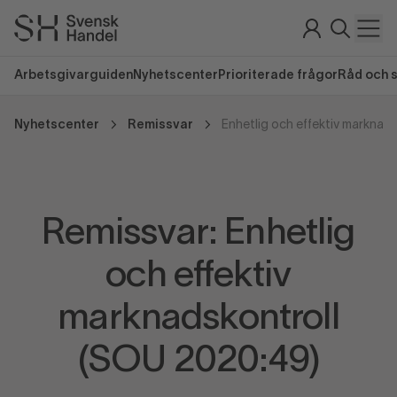
Arbetsgivarguiden
Nyhetscenter
Prioriterade frågor
Råd och 
Nyhetscenter
Remissvar
Enhetlig och effektiv marknad
Remissvar: Enhetlig
och effektiv
marknadskontroll
(SOU 2020:49)