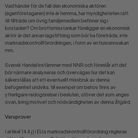
Vad händer för de fall den ekonomiska aktören
(egenföretagaren) inte är hemma, har myndigheteten rätt
till tillträde om övrig familjemedlem befinner sig i
bostaden? Om brottsmisstankar föreligger en ekonomisk
aktör är det annan lagstiftning som bör ha företräde, inte
marknadskontrollförordningen, i form av en husrannsakan
mm.
Svensk Handel instämmer med NNR och föreslår att det
bör närmare analyseras och övervägas hur det kan
säkerställas att ett eventuellt missbruk av denna
befogenhet undviks. till exempel om behov finns av
ytterligare redogörelser i besluten, utöver det som anges
ovan, kring motivet och nödvändigheten av denna åtgärd.
Varuprover
I artikel 14.4 j) i EU:s marknadskontrollförordning regleras