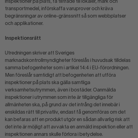
inspektioner på plats, få tillträde till lokaler, mark och
transportmedel, införskaffa varuprover och kräva
begränsningar av online-gränssnitt så som webbplatser
och applikationer.
Inspektionsrätt
Utredningen skriver att Sveriges
marknadskontrollmyndigheter föreslås i huvudsak tilldelas
samma befogenheter som i artikel 14:4 i EU-förordningen.
Men föreslår samtidigt att befogenheten att utföra
inspektioner på plats ska gälla samtliga
verksamhetsutrymmen, även i bostäder. Oanmälda
inspektioner i utrymmen som inte är tillgängliga för
allmänheten ska, på grund av det intrång det innebär i
enskildas rätt till privatliv, endast få genomföras om det
kan befaras att en produkt utgör en sådan allvarlig risk att
det inte är möjligt att avvakta en anmäld inspektion eller att
inspektionen annars skulle förlora i betydelse.