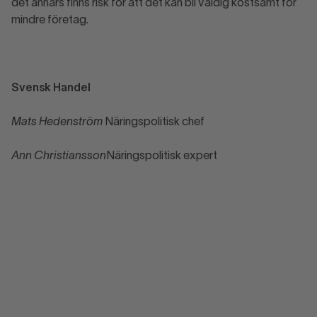
det annars finns risk för att det kan bli väldig kostsamt för
mindre företag.
Svensk Handel
Mats Hedenström
Näringspolitisk chef
Ann Christiansson
Näringspolitisk expert