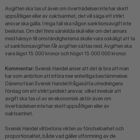
Avgiften ska tas ut även om överträdelsen inte har skett
uppsåtligen eller av oaktsamhet, det vill säga ett strikt
ansvar ska gälla. I ringa fall ska någon sanktionsavgift inte
beslutas. Om det finns särskilda skäl eller om det annars
med hänsyn till omständigheterna skulle vara oskäligt att ta
ut sanktionsavgiften får avgiften sättas ned. Avgiften ska
vara lägst 15 000 kronor och högst 15 000 000 kronor.
Kommentar:
Svensk Handel anser att det är bra att man
har som ambition att införa mer enhetliga bestämmelser.
Däremot kan Svensk Handel ifrågasätta utredningens
förslag om ett strikt juridiskt ansvar, vilket innebär att
avgift ska tas ut av en ekonomisk aktör även om
överträdelsen inte har skett uppsåtligen eller av
oaktsamhet.
Svensk Handel vill betona vikten av förutsebarhet och
proportionalitet, både vad gäller utformning av de