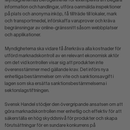
Myndigheternas befogenheter rör exempelvis att begära
information och handlingar, utföra oanmälda inspektioner
på plats och anonyma inköp, få tillträde till lokaler, mark
och transportmedel, införskaffa varuprover och kräva
begränsningar av online-gränssnitt såsom webbplatser
och applikationer.
Myndigheterna ska vidare få återkräva alla kostnader för
utförd marknadskontroll av en relevant ekonomisk aktör
om det vid kontrollen visar sig att produkten inte
överensstämmer med gällande krav. Det införs nya
enhetliga bestämmelser om vite och sanktionsavgift i
lagen som ska ersätta sanktionsbestämmelserna i
sektorslagstiftningen.
Svensk Handel stödjer den övergripande ansatsen om att
göra marknadskontrollen mer enhetlig och effektiv för att
säkerställa en hög skyddsnivå för produkter och skapa
förutsättningar för en sundare konkurrens på