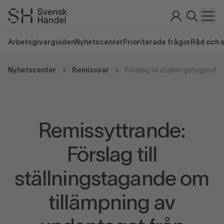
Arbetsgivarguiden
Nyhetscenter
Prioriterade frågor
Råd och 
Nyhetscenter
Remissvar
Remissyttrande:
Förslag till
ställningstagande om
tillämpning av