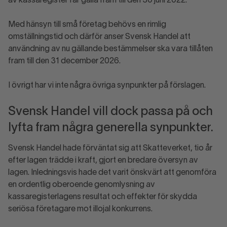
av kassaregister får gälla fram till den 30 juni 2022.
Med hänsyn till små företag behövs en rimlig
omställningstid och därför anser Svensk Handel att
användning av nu gällande bestämmelser ska vara tillåten
fram till den 31 december 2026.
I övrigt har vi inte några övriga synpunkter på förslagen.
Svensk Handel vill dock passa på och
lyfta fram några generella synpunkter.
Svensk Handel hade förväntat sig att Skatteverket, tio år
efter lagen trädde i kraft, gjort en bredare översyn av
lagen. Inledningsvis hade det varit önskvärt att genomföra
en ordentlig oberoende genomlysning av
kassaregisterlagens resultat och effekter för skydda
seriösa företagare mot illojal konkurrens.