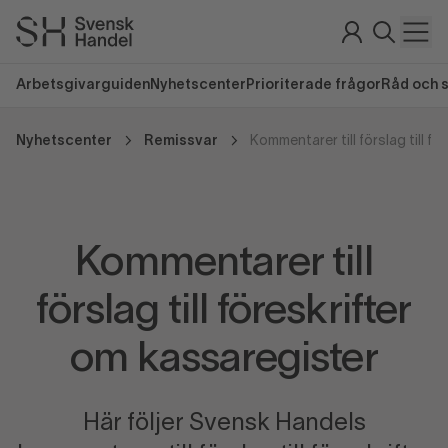
Arbetsgivarguiden
Nyhetscenter
Prioriterade frågor
Råd och 
Nyhetscenter
Remissvar
Kommentarer till
förslag till föreskrifter
om kassaregister
Här följer Svensk Handels