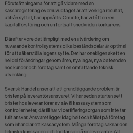
Förutsättningarna för att gå vidare med en
kassaregisterlag överhuvudtaget är att verkliga resultat,
utifrån syftet, har uppnåtts. Om inte, har vi fått en ren
kapitalförstöring och en fortsatt snedvriden konkurrens.
Därefter vore det lämpligt med en utvärdering om
nuvarande kontrollsystems olika beståndsdelar är optimal
för att säkerställa lagens syfte. Det har onekligen skett en
hel del förändringar genom åren, nya lagar, nya beteenden
hos kunder och företag samt en omfattande teknisk
utveckling.
Svensk Handel anser att ett grundläggande problem är
bristen på leverantörsansvaret. Vi har sedan starten sett
brister hos leverantörer av såväl kassasystem som
kontrollenheter, därtill har vi certifieringsorgan som inte tar
fullt ansvar. Ansvaret ligger idag helt och hållet på företag
som inhandlar ett kassasystem. Många företag saknar den
tekniska kunskapen och förlitar sig på sin leverantör. Att