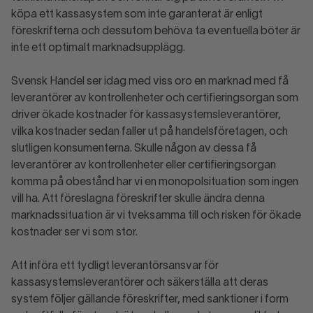
köpa ett kassasystem som inte garanterat är enligt
föreskrifterna och dessutom behöva ta eventuella böter är
inte ett optimalt marknadsupplägg.
Svensk Handel ser idag med viss oro en marknad med få
leverantörer av kontrollenheter och certifieringsorgan som
driver ökade kostnader för kassasystemsleverantörer,
vilka kostnader sedan faller ut på handelsföretagen, och
slutligen konsumenterna. Skulle någon av dessa få
leverantörer av kontrollenheter eller certifieringsorgan
komma på obestånd har vi en monopolsituation som ingen
vill ha. Att föreslagna föreskrifter skulle ändra denna
marknadssituation är vi tveksamma till och risken för ökade
kostnader ser vi som stor.
Att införa ett tydligt leverantörsansvar för
kassasystemsleverantörer och säkerställa att deras
system följer gällande föreskrifter, med sanktioner i form