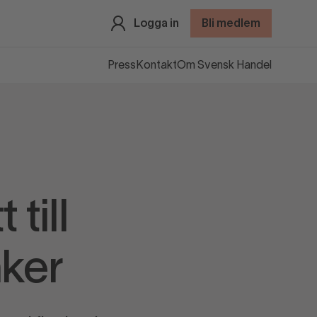
Logga in
Bli medlem
Press
Kontakt
Om Svensk Handel
till
nker