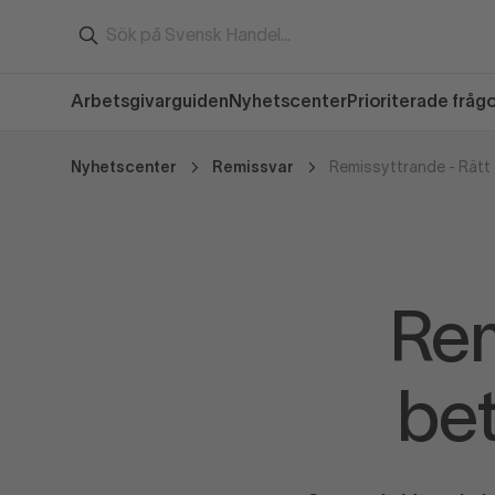
Arbetsgivarguiden
Nyhetscenter
Prioriterade fråg
Nyhetscenter
Remissvar
Remissyttrande - Rätt ti
Rem
bet