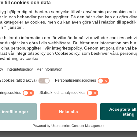
 är handelsföretagens intresseorganisation och före­träder 9
ra företag med nära 300 000 med­arbetare, får med anledning
synpunkter
mnar initiativ som stärker konsumenternas delaktighet i samhä
inkluderingen. Att förslaget också ökar konsumentskyddet på b
kreditinstituten stärker förslaget ytterligare.
 för förtroendet och tillstyrker förslaget.
engt Nilervall