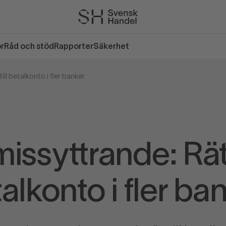
or
Råd och stöd
Rapporter
Säkerhet
ll betalkonto i fler banker
issyttrande: Rätt 
alkonto i fler ba