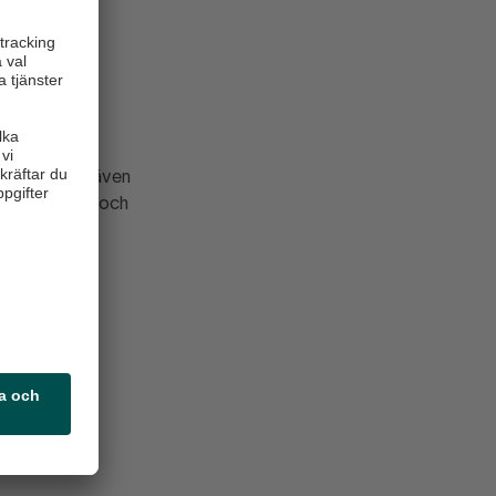
 000 små,
 av remissen
llet och som även
ankmarknaden och