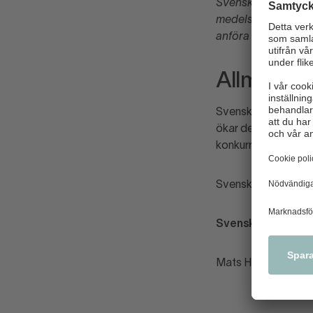
Svensk Handel, som
medelstora och sto
anföra följande:
Allmänna 
Svensk Handel välko
ökar den digitala 
konkurrensen mellan 
Svensk Handel tackar
Svensk Handel
Mats Hedenström B