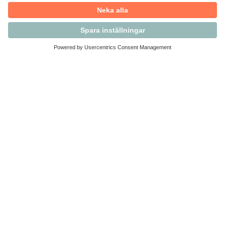
Kontakta Svensk Handel
Vi finns här för dig som medlem
Arbetsrätt och personalfrågor
Medlemskap
Affärsjuridik
Säkerhet och Varningslistan