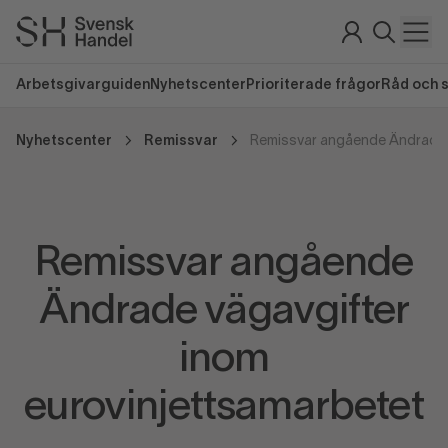
Arbetsgivarguiden
Nyhetscenter
Prioriterade frågor
Råd och 
Nyhetscenter
Remissvar
Remissvar angående
Ändrade vägavgifter
inom
eurovinjettsamarbetet