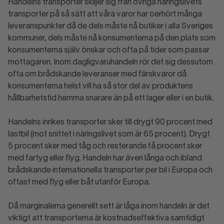
Handelns transporter skiljer sig från övriga näringslivets
transporter på så sätt att våra varor har oerhört många
leveranspunkter då de dels måste nå butiker i alla Sveriges
kommuner, dels måste nå konsumenterna på den plats som
konsumenterna själv önskar och ofta på tider som passar
mottagaren. Inom dagligvaruhandeln rör det sig dessutom
ofta om brådskande leveranser med färskvaror då
konsumenterna helst vill ha så stor del av produktens
hållbarhetstid hemma snarare än på ett lager eller i en butik.
Handelns inrikes transporter sker till drygt 90 procent med
lastbil (mot snittet i näringslivet som är 65 procent). Drygt
5 procent sker med tåg och resterande få procent sker
med fartyg eller flyg. Handeln har även långa och ibland
brådskande internationella transporter per bil i Europa och
oftast med flyg eller båt utanför Europa.
Då marginalerna generellt sett är låga inom handeln är det
viktigt att transporterna är kostnadseffektiva samtidigt