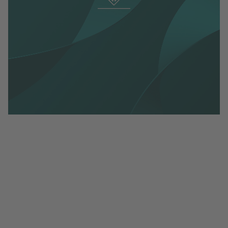
Läs hela remissvaret
Svensk Handels remissyttrande angående
Ju2025-01117 Stärkt insyn i politiska processer
SOU 2025-52.pdf