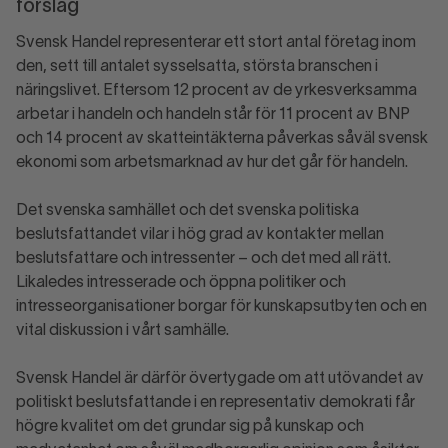
förslag
Svensk Handel representerar ett stort antal företag inom
den, sett till antalet sysselsatta, största branschen i
näringslivet. Eftersom 12 procent av de yrkesverksamma
arbetar i handeln och handeln står för 11 procent av BNP
och 14 procent av skatteintäkterna påverkas såväl svensk
ekonomi som arbetsmarknad av hur det går för handeln.
Det svenska samhället och det svenska politiska
beslutsfattandet vilar i hög grad av kontakter mellan
beslutsfattare och intressenter – och det med all rätt.
Likaledes intresserade och öppna politiker och
intresseorganisationer borgar för kunskapsutbyten och en
vital diskussion i vårt samhälle.
Svensk Handel är därför övertygade om att utövandet av
politiskt beslutsfattande i en representativ demokrati får
högre kvalitet om det grundar sig på kunskap och