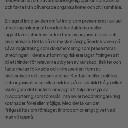
medvetenhet om såväl medborgerlig opinion som åsikter
och fakta från påverkade organisationer och civilsamhälle.
En lagstiftning av den omfattning som presenteras i aktuell
utredning riskerar att erodera kontakterna mellan
lagstiftare och intressenter i form av organisationer och
civilsamhälle. Detta då de mycket långtgående kraven på
såväl registrering som dokumentering som presenteras i
utredningen. I denna utformning riskerar lagstiftningen att
bli ett hinder för relevanta utbyten av kunskap, åsikter och
fakta mellan folkvalda och intressenter i form av
civilsamhälle och organisationer. Kontakt mellan politiker
och organisationer sällan inriktad på en särskild fråga vilket
skulle göra det nästintill omöjligt att följa den typ av
inrapportering som föreslås. Inte heller bedömningar kring
kostnader förefaller möjliga. Med detta kan det
ifrågasättas om förslaget är proportionerligt givet vad
man vill uppnå.