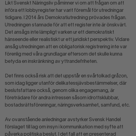
Likt Svenskt Näringsliv påminner vi om att frågan om att
införa ett lobbyregister har varit föremål för utredningar
tidigare. I 2014 års Demokratiutredning prövades frågan.
Utredningen stannade för att ett register inte är önskvärt.
Det ansågs inte lämpligt varken ur ett demokratiskt
hänseende eller realistiskt ur ett juridiskt perspektiv. Vidare
ansåg utredningen att en obligatorisk registrering inte var
förenlig med våra grundlagar eftersom det skulle kunna
betyda en inskränkning av yttrandefriheten.
Det finns också risk att det uppstår en svårtolkad gråzon,
som idag ligger utanför delikatessjävsbestämmelser, där
beslutsfattare också, genom olika engagemang, är
företrädare för andra intressen såsom idrottsklubbar,
bostadsrättsföreningar, näringsverksamhet, samfund, etc.
Av ovanstående anledningar avstyrker Svensk Handel
förslaget till lag om insyn i kommunikation med syfte att
påverka politiska beslut. I det fall att en presenterad