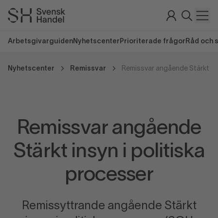
Arbetsgivarguiden
Nyhetscenter
Prioriterade frågor
Råd och 
Nyhetscenter
Remissvar
Remissvar angående
Stärkt insyn i politiska
processer
Remissyttrande angående Stärkt