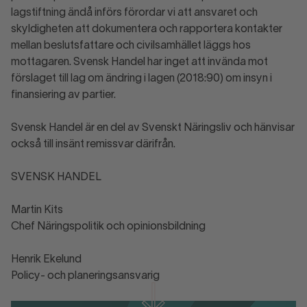
lagstiftning ändå införs förordar vi att ansvaret och
skyldigheten att dokumentera och rapportera kontakter
mellan beslutsfattare och civilsamhället läggs hos
mottagaren. Svensk Handel har inget att invända mot
förslaget till lag om ändring i lagen (2018:90) om insyn i
finansiering av partier.
Svensk Handel är en del av Svenskt Näringsliv och hänvisar
också till insänt remissvar därifrån.
SVENSK HANDEL
Martin Kits
Chef Näringspolitik och opinionsbildning
Henrik Ekelund
Policy- och planeringsansvarig