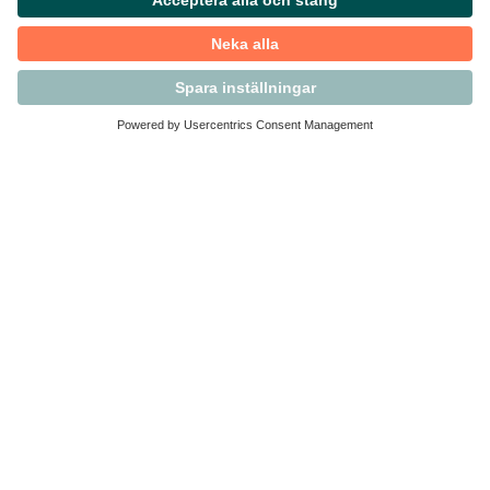
Kontakta Svensk Handel
Vi finns här för dig som medlem
Arbetsrätt och personalfrågor
Medlemskap
Affärsjuridik
Säkerhet och Varningslistan