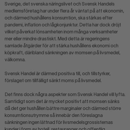
Sverige, det svenska näringslivet och Svensk Handels
medlemsföretag har under flera år väntat på att ekonomin,
och därmed hushållens konsumtion, ska stärkas efter
pandemi, inflation och lågkonjunktur. Detta har dock dröjt
vilket påverkat lönsamheten inom många verksamheter
mer eller mindre drastiskt. Med detta är regeringens
samlade åtgärder för att stärka hushållens ekonomi och
köpkraft, däribland sänkningen av momsen på livsmedel,
välkomna.
Svensk Handel är därmed positiva till, och tillstyrker,
förslaget om tillfälligt sänkt moms på livsmedel.
Det finns dock några aspekter som Svensk Handel vill lyfta.
Samtidigt som det är mycket positivt att momsen sänks
då det ger hushållen bättre marginaler och därmed större
konsumtionsutrymme så innebär den föreslagna
sänkningen ingen lättnad för livsmedelsgrossisternas
kunder i form av hotell, restauranger och offentlig