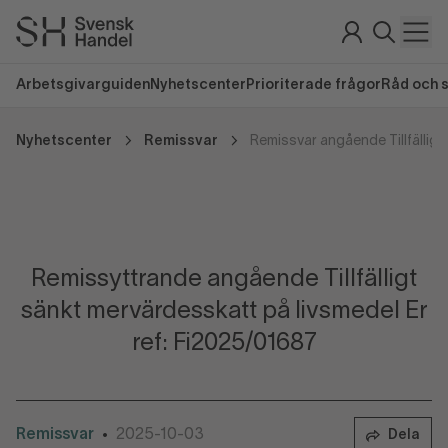
Arbetsgivarguiden
Nyhetscenter
Prioriterade frågor
Råd och 
Nyhetscenter
Remissvar
Remissyttrande angående Tillfälligt
sänkt mervärdesskatt på livsmedel Er
ref: Fi2025/01687
Remissvar
2025-10-03
•
Dela