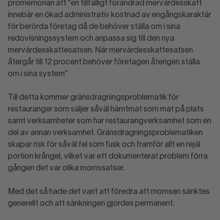
promemorian att ”en tillfälligt förändrad mervärdesskatt
innebär en ökad administrativ kostnad av engångskaraktär
för berörda företag då de behöver ställa om i sina
redovisningssystem och anpassa sig till den nya
mervärdesskattesatsen. När mervärdesskattesatsen
återgår till 12 procent behöver företagen återigen ställa
om i sina system”
Till detta kommer gränsdragningsproblematik för
restauranger som säljer såväl hämtmat som mat på plats
samt verksamheter som har restaurangverksamhet som en
del av annan verksamhet. Gränsdragningsproblematiken
skapar risk för såväl fel som fusk och framför allt en rejäl
portion krångel, vilket var ett dokumenterat problem förra
gången det var olika momssatser.
Med det så hade det varit att föredra att momsen sänktes
generellt och att sänkningen gjordes permanent.