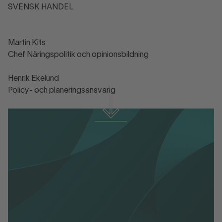
SVENSK HANDEL
Martin Kits
Chef Näringspolitik och opinionsbildning
Henrik Ekelund
Policy- och planeringsansvarig
Läs hela remissvaret
Svensk Handels remissvar angående Fi2025-
01687 Tillfälligt sänkt mervärdesskatt på
livsmedel.pdf