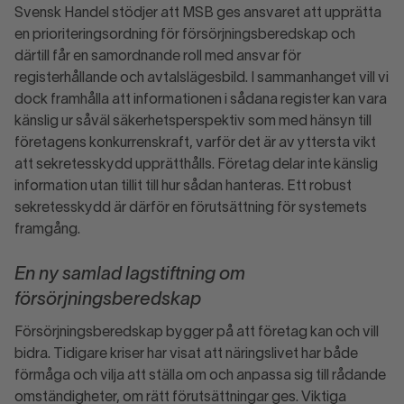
Svensk Handel stödjer att MSB ges ansvaret att upprätta
en prioriteringsordning för försörjningsberedskap och
därtill får en samordnande roll med ansvar för
registerhållande och avtalslägesbild. I sammanhanget vill vi
dock framhålla att informationen i sådana register kan vara
känslig ur såväl säkerhetsperspektiv som med hänsyn till
företagens konkurrenskraft, varför det är av yttersta vikt
att sekretesskydd upprätthålls. Företag delar inte känslig
information utan tillit till hur sådan hanteras. Ett robust
sekretesskydd är därför en förutsättning för systemets
framgång.
En ny samlad lagstiftning om
försörjningsberedskap
Försörjningsberedskap bygger på att företag kan och vill
bidra. Tidigare kriser har visat att näringslivet har både
förmåga och vilja att ställa om och anpassa sig till rådande
omständigheter, om rätt förutsättningar ges. Viktiga