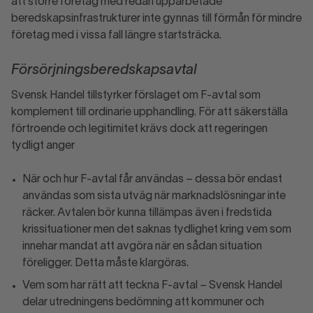
att större företag med redan upparbetade
beredskapsinfrastrukturer inte gynnas till förmån för mindre
företag med i vissa fall längre startsträcka.
Försörjningsberedskapsavtal
Svensk Handel tillstyrker förslaget om F-avtal som
komplement till ordinarie upphandling. För att säkerställa
förtroende och legitimitet krävs dock att regeringen
tydligt anger
När och hur F-avtal får användas – dessa bör endast
användas som sista utväg när marknadslösningar inte
räcker. Avtalen bör kunna tillämpas även i fredstida
krissituationer men det saknas tydlighet kring vem som
innehar mandat att avgöra när en sådan situation
föreligger. Detta måste klargöras.
Vem som har rätt att teckna F-avtal – Svensk Handel
delar utredningens bedömning att kommuner och