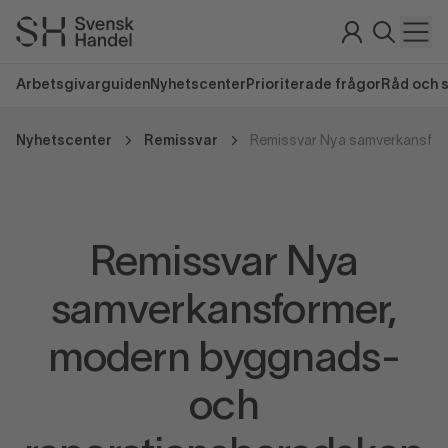
Arbetsgivarguiden
Nyhetscenter
Prioriterade frågor
Råd och 
Nyhetscenter
Remissvar
Remissvar Nya
samverkansformer,
modern byggnads-
och