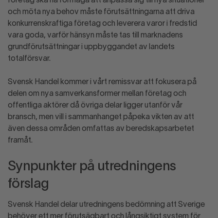
företag ska ha förmåga att anpassa sig till nya situationer
och möta nya behov måste förutsättningarna att driva
konkurrenskraftiga företag och leverera varor i fredstid
vara goda, varför hänsyn måste tas till marknadens
grundförutsättningar i uppbyggandet av landets
totalförsvar.
Svensk Handel kommer i vårt remissvar att fokusera på
delen om nya samverkansformer mellan företag och
offentliga aktörer då övriga delar ligger utanför vår
bransch, men vill i sammanhanget påpeka vikten av att
även dessa områden omfattas av beredskapsarbetet
framåt.
Synpunkter på utredningens
förslag
Svensk Handel delar utredningens bedömning att Sverige
behöver ett mer förutsägbart och långsiktigt system för