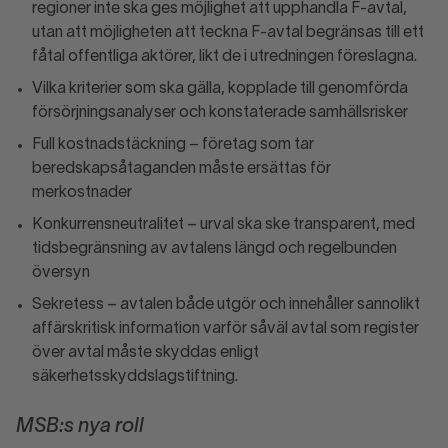
regioner inte ska ges möjlighet att upphandla F-avtal,
utan att möjligheten att teckna F-avtal begränsas till ett
fåtal offentliga aktörer, likt de i utredningen föreslagna.
Vilka kriterier som ska gälla, kopplade till genomförda
försörjningsanalyser och konstaterade samhällsrisker
Full kostnadstäckning – företag som tar
beredskapsåtaganden måste ersättas för
merkostnader
Konkurrensneutralitet – urval ska ske transparent, med
tidsbegränsning av avtalens längd och regelbunden
översyn
Sekretess – avtalen både utgör och innehåller sannolikt
affärskritisk information varför såväl avtal som register
över avtal måste skyddas enligt
säkerhetsskyddslagstiftning.
MSB:s nya roll