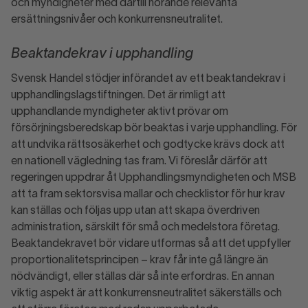
och myndigheter med därtill hörande relevanta
ersättningsnivåer och konkurrensneutralitet.
Beaktandekrav i upphandling
Svensk Handel stödjer införandet av ett beaktandekrav i
upphandlingslagstiftningen. Det är rimligt att
upphandlande myndigheter aktivt prövar om
försörjningsberedskap bör beaktas i varje upphandling. För
att undvika rättsosäkerhet och godtycke krävs dock att
en nationell vägledning tas fram. Vi föreslår därför att
regeringen uppdrar åt Upphandlingsmyndigheten och MSB
att ta fram sektorsvisa mallar och checklistor för hur krav
kan ställas och följas upp utan att skapa överdriven
administration, särskilt för små och medelstora företag.
Beaktandekravet bör vidare utformas så att det uppfyller
proportionalitetsprincipen – krav får inte gå längre än
nödvändigt, eller ställas där så inte erfordras. En annan
viktig aspekt är att konkurrensneutralitet säkerställs och