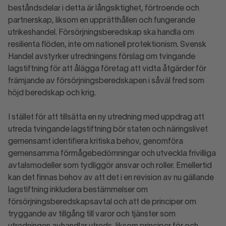
beståndsdelar i detta är långsiktighet, förtroende och
partnerskap, liksom en upprätthållen och fungerande
utrikeshandel. Försörjningsberedskap ska handla om
resilienta flöden, inte om nationell protektionism. Svensk
Handel avstyrker utredningens förslag om tvingande
lagstiftning för att ålägga företag att vidta åtgärder för
främjande av försörjningsberedskapen i såväl fred som
höjd beredskap och krig.
I stället för att tillsätta en ny utredning med uppdrag att
utreda tvingande lagstiftning bör staten och näringslivet
gemensamt identifiera kritiska behov, genomföra
gemensamma förmågebedömningar och utveckla frivilliga
avtalsmodeller som tydliggör ansvar och roller. Emellertid
kan det finnas behov av att det i en revision av nu gällande
lagstiftning inkludera bestämmelser om
försörjningsberedskapsavtal och att de principer om
tryggande av tillgång till varor och tjänster som