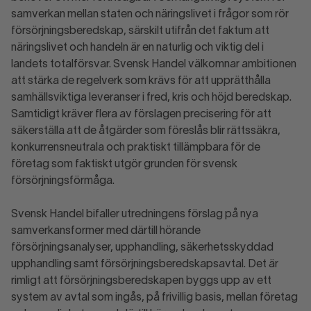
samverkan mellan staten och näringslivet i frågor som rör
försörjningsberedskap, särskilt utifrån det faktum att
näringslivet och handeln är en naturlig och viktig del i
landets totalförsvar. Svensk Handel välkomnar ambitionen
att stärka de regelverk som krävs för att upprätthålla
samhällsviktiga leveranser i fred, kris och höjd beredskap.
Samtidigt kräver flera av förslagen precisering för att
säkerställa att de åtgärder som föreslås blir rättssäkra,
konkurrensneutrala och praktiskt tillämpbara för de
företag som faktiskt utgör grunden för svensk
försörjningsförmåga.
Svensk Handel bifaller utredningens förslag på nya
samverkansformer med därtill hörande
försörjningsanalyser, upphandling, säkerhetsskyddad
upphandling samt försörjningsberedskapsavtal. Det är
rimligt att försörjningsberedskapen byggs upp av ett
system av avtal som ingås, på frivillig basis, mellan företag