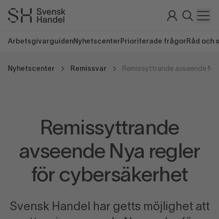
Arbetsgivarguiden
Nyhetscenter
Prioriterade frågor
Råd och 
Nyhetscenter
Remissvar
Remissyttrande
avseende Nya regler
för cybersäkerhet
Svensk Handel har getts möjlighet att