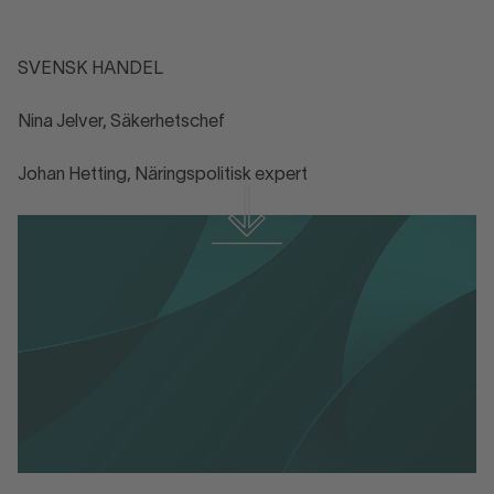
SVENSK HANDEL
Nina Jelver, Säkerhetschef
Johan Hetting, Näringspolitisk expert
Läs och ladda ner yttrandet här
Läs och ladda ner yttrandet här