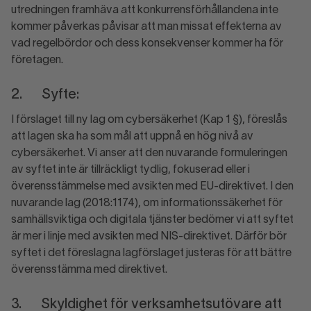
utredningen framhäva att konkurrensförhållandena inte
kommer påverkas påvisar att man missat effekterna av
vad regelbördor och dess konsekvenser kommer ha för
företagen.
2. Syfte:
I förslaget till ny lag om cybersäkerhet (Kap 1 §), föreslås
att lagen ska ha som mål att uppnå en hög nivå av
cybersäkerhet. Vi anser att den nuvarande formuleringen
av syftet inte är tillräckligt tydlig, fokuserad eller i
överensstämmelse med avsikten med EU-direktivet. I den
nuvarande lag (2018:1174), om informationssäkerhet för
samhällsviktiga och digitala tjänster bedömer vi att syftet
är mer i linje med avsikten med NIS-direktivet. Därför bör
syftet i det föreslagna lagförslaget justeras för att bättre
överensstämma med direktivet.
3. Skyldighet för verksamhetsutövare att