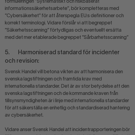
formuleringen ”Systematiskt och riskbaserat
informationssäkerhetsarbete”, bör kompletteras med
”Cybersäkerhet” för att återspegla EU:s definitioner och
korrekt terminologi. Vidare förslår vi att begreppet
”Säkerhetsscanning” förtydligas och eventuellt ersätta
med det mer etablerade begreppet ”Sårbarhetsscanning”
5. Harmoniserad standard för incidenter
och revision:
Svensk Handel vill betona vikten av att harmonisera den
svenska lagstiftningen och framtida krav med
internationella standarder. Det är av stor betydelse att den
svenska lagstiftningen och de kommande kraven från
tillsynsmyndigheten är i linje med internationella standarder
för att säkerställa en enhetlig och standardiserad hantering
av cybersäkerhet.
Vidare anser Svensk Handel att incidentrapporteringen bör