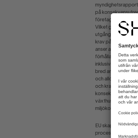
myndighetsrapporter
på konsekvensutredn
företag, konsumente
Vilket går direkt em
utgångspunkt för at
krav på regeringen 
anser att kraven på
förhållande till möj
inklusive effektber
bred analys och vil
och allokeras till ä
och krav. Svensk Han
konsekvenser för fö
växthusgaser. När de
miljökonsekvensutr
EU skapar inom fler
processen med att 