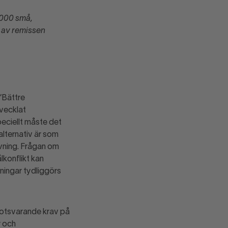
 000 små,
 av remissen
”Bättre
vecklat
eciellt måste det
alternativ är som
ivning. Frågan om
lkonflikt kan
dningar tydliggörs
motsvarande krav på
r och