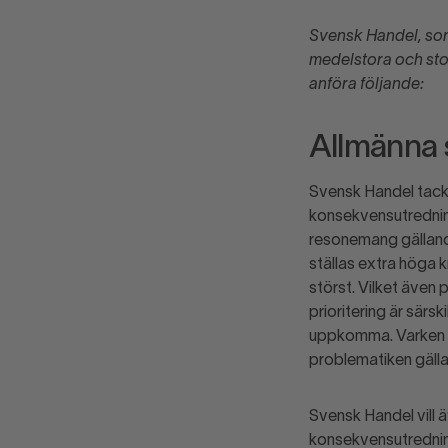
Svensk Handel, som
medelstora och sto
anföra följande:
Allmänna 
Svensk Handel tacka
konsekvensutrednin
resonemang gällande
ställas extra höga 
störst. Vilket även 
prioritering är särs
uppkomma. Varken i g
problematiken gälla
Svensk Handel vill 
konsekvensutrednin