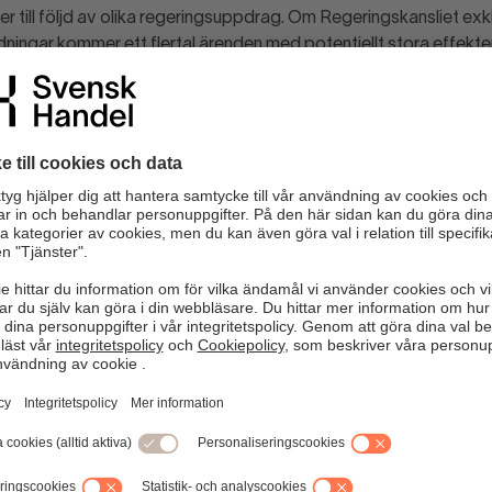
 till följd av olika regeringsuppdrag. Om Regeringskansliet exk
ingar kommer ett flertal ärenden med potentiellt stora effekter
r etc. aldrig att kunna bli föremål för krav på analys när det s
ot behovet som identifierats tidigare i processen och som lyfts 
t få till stånd bättre konsekvensutredningar. Det behövs en s
och dess myndigheter att årligen rapportera arbetet till riksda
 omfattningen av konsekvensutredningar ska vara proportionella
liga effekter. Proportionalitetsprincipen bör omfatta hela konse
äkningar. Berörda ska på förhand tydligt kunna få en uppfattning
ka krav som ska gälla för mindre ärenden. Resurserna för analy
renden av störst betydelse och för detta krävs en ökad tydlighet m
del vill betona att fokus i förordningen även fortsättningsvis s
retagen och att det inte breddas till att även omfatta jämställd
t gäller eventuell påverkan på miljön kan det med fördel beskriv
edning.
a rättsområden en stor mängd nya regleringar och problembilde
arbeta med EU-förslag på hemmaplan är väl känd. Förslag som 