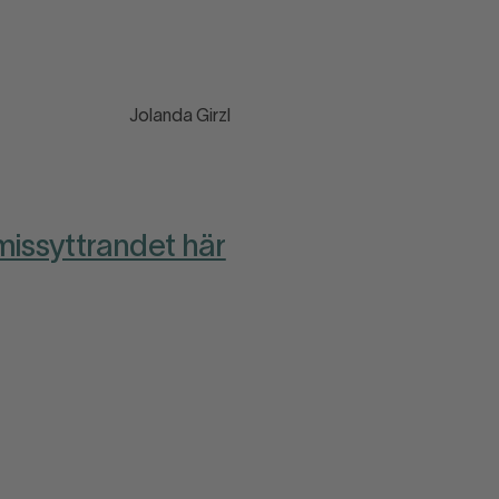
ordt Jolanda Girzl
missyttrandet här