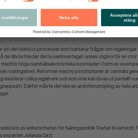
ningen EU på hemmaplan (SOU 2016:10) och NNR:s rapport ”Stärk
enomförande och tillämpning av EU-lagstiftning” från 2019 bör
Sverige tidigt fångar upp möjliga konsekvenser på nationell nivå
och använder den informationen i förhandlingsarbetet för att ut
onen.
r att det behövs processer som hanterar frågan om regleringar
å de tillväxthinder detta sammantaget anses utgöra för en sto
er medför höga samhällsekonomiska kostnader i form av exempe
ken i näringslivet. Reformer med nya institutioner är centrala 
existerar i olika regelverk och som inte kan lösas ut partiellt var
greppsätt. Därför måste det ske en ambitionshöjning av hela a
gar.
beslutats av enhetschefen för Näringspolitik Stefan Kvarfordt.
ka experten Jolanda Girzl.