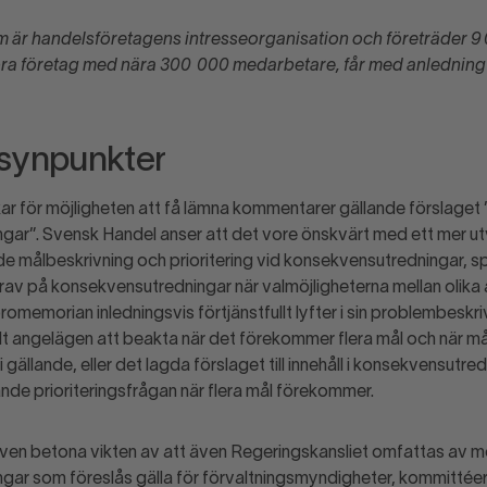
 är handelsföretagens intresseorganisation och före­träder 9
ra företag med nära 300 000 med­arbetare, får med anledning
synpunkter
r för möjligheten att få lämna kommentarer gällande förslaget 
gar”. Svensk Handel anser att det vore önskvärt med ett mer ut
 målbeskrivning och prioritering vid konsekvensutredningar, sp
krav på konsekvensutredningar när valmöjligheterna mellan olika 
promemorian inledningsvis förtjänstfullt lyfter i sin problembeskr
kilt angelägen att beakta när det förekommer flera mål och när må
ällande, eller det lagda förslaget till innehåll i konsekvensutre
nde prioriteringsfrågan när flera mål förekommer.
även betona vikten av att även Regeringskansliet omfattas av 
gar som föreslås gälla för förvaltningsmyndigheter, kommittée