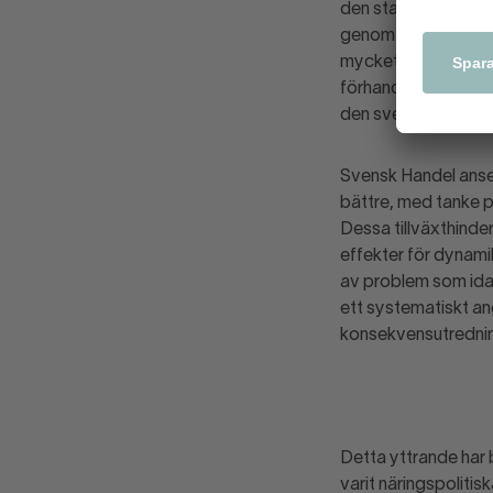
den statliga utred
genom effektivare g
mycket viktigt att 
förhandlas inom EU 
den svenska positi
Svensk Handel anse
bättre, med tanke p
Dessa tillväxthind
effekter för dynami
av problem som idag 
ett systematiskt an
konsekvensutrednin
Detta yttrande har 
varit näringspolitis