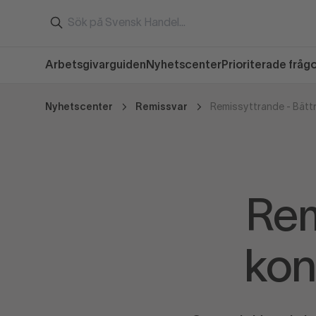
Arbetsgivarguiden
Nyhetscenter
Prioriterade fråg
Nyhetscenter
Remissvar
Remissyttrande - Bätt
Rem
kon