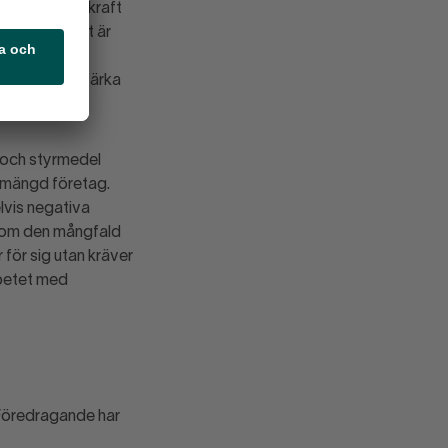
t konkurrenskraft
 beaktas. Det är
 av det som
veckla och stärka
 och styrmedel
r mängd företag.
lvis negativa
genom den mångfald
 för sig utan kräver
rbetet med
 Föredragande har