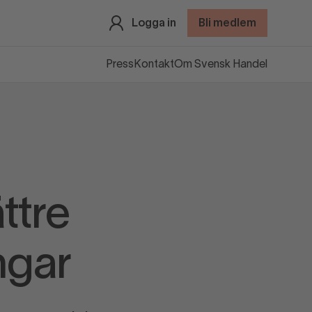
Logga in
Bli medlem
Press
Kontakt
Om Svensk Handel
ttre
ngar