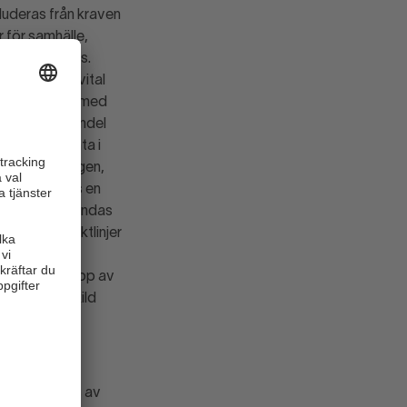
luderas från kraven
 för samhälle,
om mest behövs.
fram som en vital
amlad process med
gen.Svensk Handel
 och relevanta i
kvensutredningen,
 om det krävs en
ser måste användas
ed vidare riktlinjer
ka vara på
het och utsläpp av
as i en särskild
n gällande
presenterats av