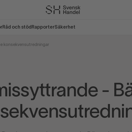
or
Råd och stöd
Rapporter
Säkerhet
re konsekvensutredningar
issyttrande - Bä
sekvensutredni