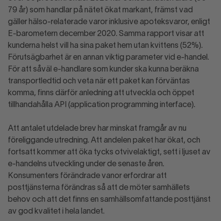
79 år) som handlar på nätet ökat markant, främst vad
gäller hälso-relaterade varor inklusive apoteksvaror, enligt
E-barometern december 2020. Samma rapport visar att
kunderna helst vill ha sina paket hem utan kvittens (52%).
Förutsägbarhet är en annan viktig parameter vid e-handel.
För att såväl e-handlare som kunder ska kunna beräkna
transportledtid och veta när ett paket kan förväntas
komma, finns därför anledning att utveckla och öppet
tillhandahålla API (application programming interface).
Att antalet utdelade brev har minskat framgår av nu
föreliggande utredning. Att andelen paket har ökat, och
fortsatt kommer att öka tycks otvivelaktigt, sett i ljuset av
e-handelns utveckling under de senaste åren.
Konsumenters förändrade vanor erfordrar att
posttjänsterna förändras så att de möter samhällets
behov och att det finns en samhällsomfattande posttjänst
av god kvalitet i hela landet.