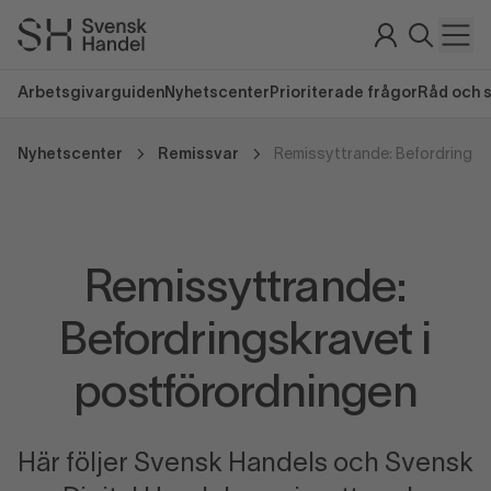
Arbetsgivarguiden
Nyhetscenter
Prioriterade frågor
Råd och 
Nyhetscenter
Remissvar
Remissyttrande:
Befordringskravet i
postförordningen
Här följer Svensk Handels och Svensk