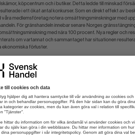
kärnor, köpcentrum och i butiker. Detta ledde till minskad försä
esulterade i ett ökat antal konkurser. Som en direkt effekt av be
d våra medlemsföretag notera omsättningsminskningar med upp 
andeln. För gränshandeln innebar senare Norges gränsstängning
msättningsminskning med nära 100 procent. Nya regler och rest
enterats om vartannat och sammantaget har situationen resulterat
 ekonomiska förluster.
r handeln 130 000 personer varje år och många unga och utlandsf
sektorn. 2020 präglades istället av uppsägningar och permitter
an av 2021 sett ut. I dagsläget har nära 110 000 personer som ä
tade av korttidspermitteringar. Detta motsvarar en femtedel av 
 givetvis inte ensidig. E-handeln och delar av dagligvaruhandeln 
många handlare har presenterat kreativa lösningar, inte minst fö
amhället.