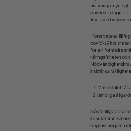
ansvariga myndighet
pandemin tagit ett 
trängsel i butikerna
I förarbetena till
lag
covid-19
konstatera
för att förhindra sm
näringsfriheten och
Nödvändighetskravet
inskränka rättighete
Maxantalet får a
lämpliga åtgärde
måste tillgodose de
konstaterar Svensk 
begränsningarna ute