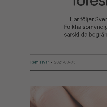
föres
Här följer Sve
Folkhälsomyndig
särskilda begrän
Remissvar
2021-03-03
•