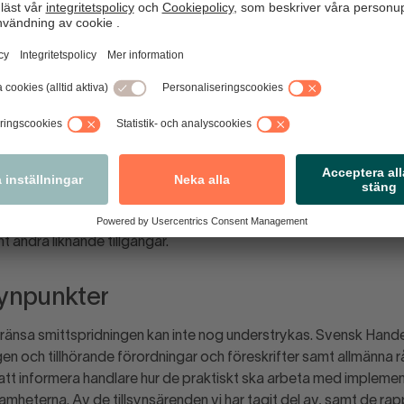
n är beroende av ett återöppnande av samhället för att överl
na bidra till sysselsättning, skatteintäkter och levande städer. D
 särskilt viktigt för nyanlända och ungdomar, en grupp som sanno
t.
er även fortsättningsvis att arbeta tillsammans med regering
n för att möjliggöra ett ansvarsfullt och säkert återöppnande a
vikten av att det parallellt med lagstiftningsarbetet också arbe
ot covid-19. Handeln, genom apotekens infrastruktur och tillgån
a till och underlätta i vaccineringsprocessen med lokaler, kompet
t andra liknande tillgångar.
ynpunkter
änsa smittspridningen kan inte nog understrykas. Svensk Hande
en och tillhörande förordningar och föreskrifter samt allmänna 
att informera handlare hur de praktiskt ska arbeta med impleme
amheterna. Av de tillsynsärenden vi har tagit del av, samt de rapp