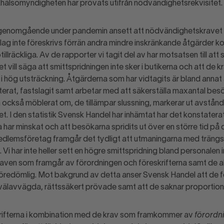
hälsomyndigheten har prövats utifrån nödvändighetsrekvisitet.
genomgående under pandemin ansett att nödvändighetskravet b
g inte föreskrivs förrän andra mindre inskränkande åtgärder k
llräckliga. Av de rapporter vi tagit del av har motsatsen till att s
t vill säga att smittspridningen inte sker i butikerna och att de 
 i hög utsträckning. Åtgärderna som har vidtagits är bland annat 
rat, fastslagit samt arbetar med att säkerställa maxantal bes
också möblerat om, de tillämpar slussning, markerar ut avstån
t. I den statistik Svensk Handel har inhämtat har det konstaterat
a har minskat och att besökarna spridits ut över en större tid på
edlemsföretag framgår det tydligt att utmaningarna med trängsel
Vi har inte heller sett en högre smittspridning bland personalen 
aven som framgår av förordningen och föreskrifterna samt de a
föredömlig. Mot bakgrund av detta anser Svensk Handel att de 
 välavvägda, rättssäkert prövade samt att de saknar proportiona
krifterna i kombination med de krav som framkommer av
förordn