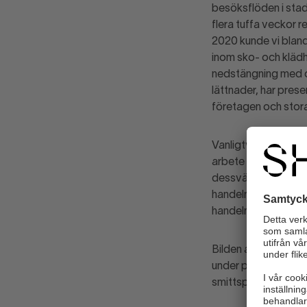
besöksflöden i stads
flera tuffa veckor r
2020 kunde vi blan
inom sko- och klädh
nedstängning med o
lättnader, har pres
företagen och stora
Vanligtvis anställe
arbete inom handels
dessvärre även börj
handeln varit omfat
handeln.
Bilden av handeln är
under pandemin och 
smittspridningen i s