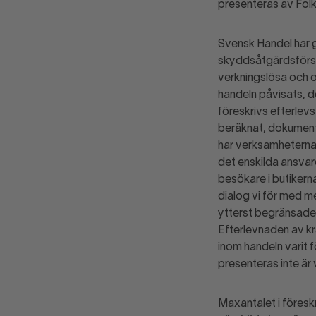
presenteras av Folk
Svensk Handel har 
skyddsåtgärdsförsla
verkningslösa och oti
handeln påvisats, de
föreskrivs efterlevs
beräknat, dokumente
har verksamheterna 
det enskilda ansvare
besökare i butikern
dialog vi för med m
ytterst begränsade. 
Efterlevnaden av kr
inom handeln varit 
presenteras inte är
Maxantalet i föres