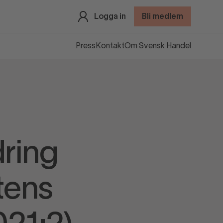
Logga in
Bli medlem
Press
Kontakt
Om Svensk Handel
ring
tens