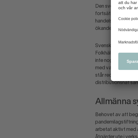
Den svenska handel
fortsättningsvis kun
handelsbranschen är
ökande arbetslöshe
Svensk Handel komm
Folkhälsomyndighete
inte nog poängtera 
med vaccineringen m
står redo att hjälp
distributionsnät sam
Allmänna s
Behovet av att begr
pandemilagstiftning
arbetat aktivt med 
åtgärder ute i verks