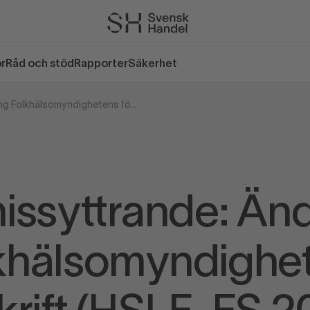
or
Råd och stöd
Rapporter
Säkerhet
Remissyttrande: Ändring Folkhälsomyndighetens föreskrift (HSLF-FS 2021:2)
issyttrande: Änd
khälsomyndighe