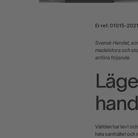
Er ref: 01015-202
Svensk Handel, som
medelstora och sto
anföra följande.
Läge
hand
Världen har levt och
hela samhället och 