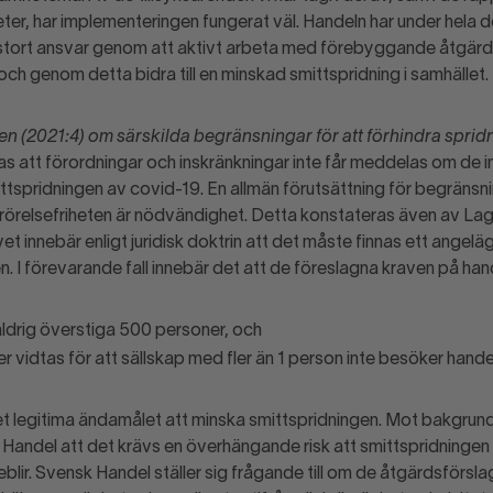
er, har implementeringen fungerat väl. Handeln har under hela
stort ansvar genom att aktivt arbeta med förebyggande åtgärde
 och genom detta bidra till en minskad smittspridning i samhället.
en (2021:4) om särskilda begränsningar för att förhindra spri
s att förordningar och inskränkningar inte får meddelas om de 
ittspridningen av covid-19. En allmän förutsättning för begränsn
 rörelsefriheten är nödvändighet. Detta konstateras även av La
 innebär enligt juridisk doktrin att det måste finnas ett angelä
n. I förevarande fall innebär det att de föreslagna kraven på han
ldrig överstiga 500 personer, och
r vidtas för att sällskap med fler än 1 person inte besöker hand
t legitima ändamålet att minska smittspridningen. Mot bakgrund
Handel att det krävs en överhängande risk att smittspridningen
blir. Svensk Handel ställer sig frågande till om de åtgärdsförsl