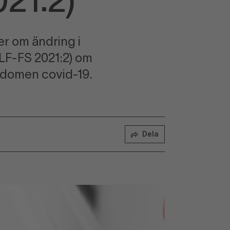
021:2)
er om ändring i
LF-FS 2021:2) om
ukdomen covid-19.
Dela