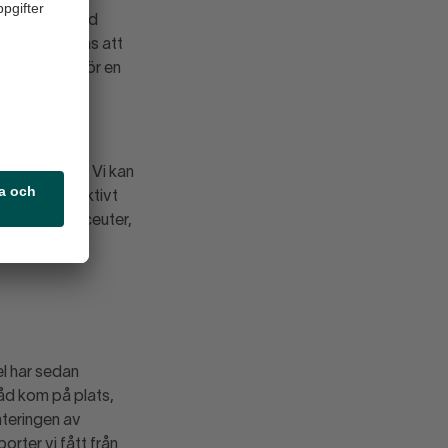
eva och därmed
et bör noteras att
likt står inför en
en och
v samhället. Vi kan
tas mycket aktivt
g till farmaceuter,
enser och
l har sedan
råd kom på plats,
nteringen av
orter vi fått från