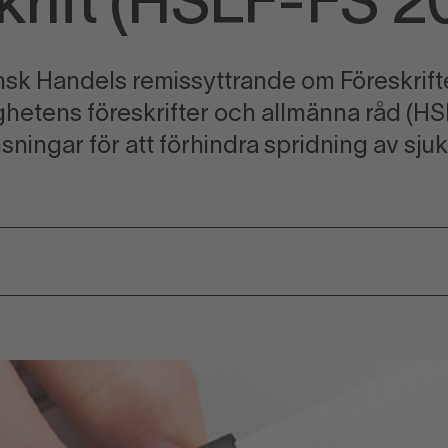
krift (HSLF-FS 2
nsk Handels remissyttrande om Föreskrift
hetens föreskrifter och allmänna råd (HS
sningar för att förhindra spridning av sj