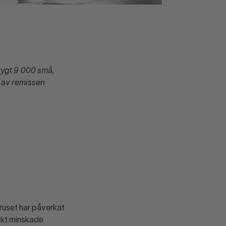
rygt 9 000 små,
 av remissen
iruset har påverkat
skt minskade