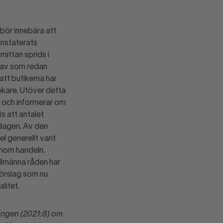
ör innebära att
onstaterats
mittan sprids i
krav som redan
att butikerna har
ökare. Utöver detta
d och informerar om
s att antalet
 dagen. Av den
 generellt varit
inom handeln.
llmänna råden har
förslag som nu
litet.
ingen (2021:8) om