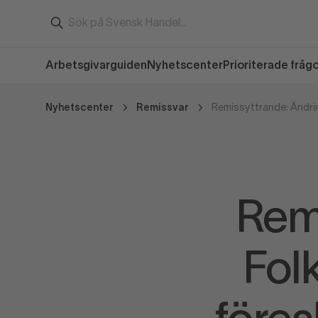
Arbetsgivarguiden
Nyhetscenter
Prioriterade fråg
Nyhetscenter
Remissvar
Rem
Fol