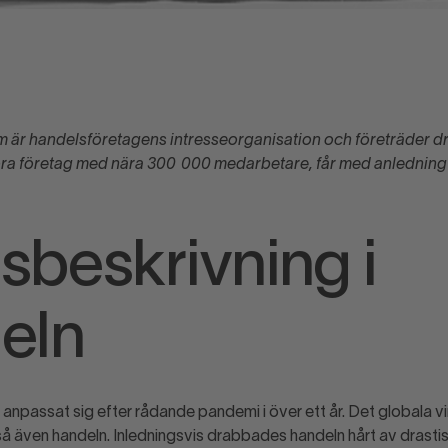
1
 är handelsföretagens intresseorganisation och före­träder d
ra företag med nära 300 000 med­arbetare, får med anledning
sbeskrivning i
eln
 anpassat sig efter rådande pandemi i över ett år. Det globala v
så även handeln. Inledningsvis drabbades handeln hårt av drasti