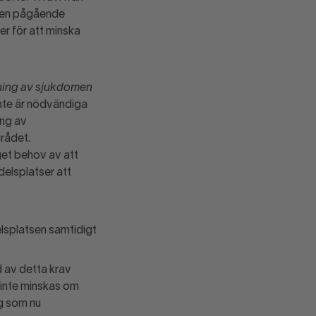
 den pågående
r för att minska
dning av sjukdomen
inte är nödvändiga
ing av
grådet.
get behov av att
delsplatser att
elsplatsen samtidigt
 av detta krav
 inte minskas om
ag som nu