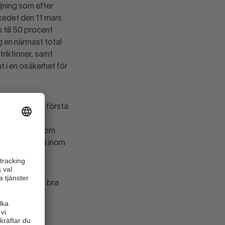
ljning som efter
skedet den 11 mars
till 50 procent
 en närmast total
riktioner, samt
 i en osäkerhet för
ödda får sitt första
ingar, så har
r anställda inom
alla anställda inom
har klarat sig bra
r att minska