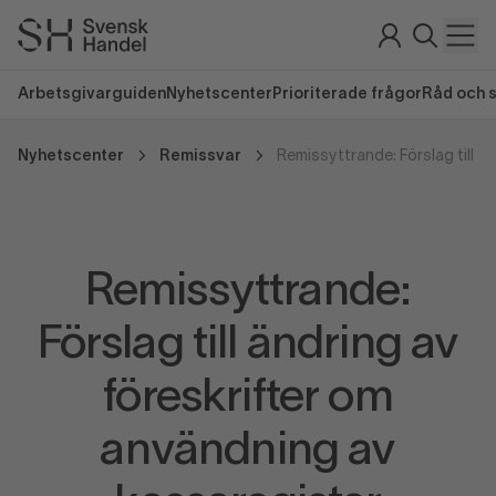
Arbetsgivarguiden
Nyhetscenter
Prioriterade frågor
Råd och 
Nyhetscenter
Remissvar
Remissyttrande:
Förslag till ändring av
föreskrifter om
användning av