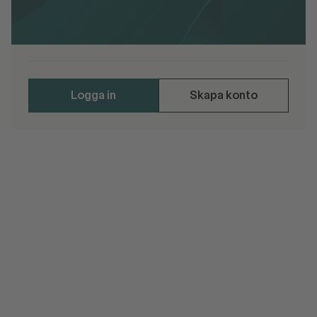
Svensk Handels remissvar angående LI2025-
01130 SOU 2025-67 Arlanda – en viktig port
för det svenska välståndet.pdf
Logga in
Skapa konto