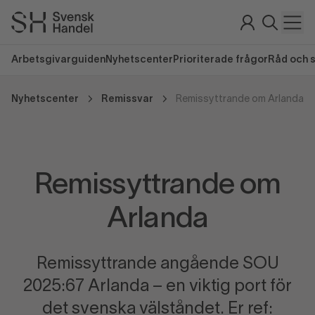
Arbetsgivarguiden
Nyhetscenter
Prioriterade frågor
Råd och 
Nyhetscenter
Remissvar
Remissyttrande om Arlanda
Remissyttrande om
Arlanda
Remissyttrande angående SOU
2025:67 Arlanda – en viktig port för
det svenska välståndet. Er ref: