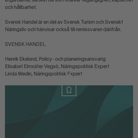
åtgärderna, särskilt de som stärker tillgänglighet, kapacitet
och hållbarhet.
Svensk Handel är en del av Svensk Turism och Svenskt
Näringsliv och hänvisar också till remissvaren därifrån.
SVENSK HANDEL
Henrik Ekelund, Policy- och planeringsansvarig
Elisabet Elmsäter Vegsö, Näringspolitisk Expert
Linda Wedin, Näringspolitisk Expert
Logga in
Logga in eller skapa konto för att ladda
ner materialet.