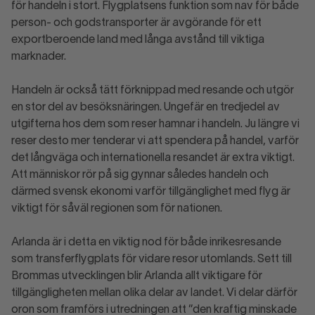
för handeln i stort. Flygplatsens funktion som nav för både
person- och godstransporter är avgörande för ett
exportberoende land med långa avstånd till viktiga
marknader.
Handeln är också tätt förknippad med resande och utgör
en stor del av besöksnäringen. Ungefär en tredjedel av
utgifterna hos dem som reser hamnar i handeln. Ju längre vi
reser desto mer tenderar vi att spendera på handel, varför
det långväga och internationella resandet är extra viktigt.
Att människor rör på sig gynnar således handeln och
därmed svensk ekonomi varför tillgänglighet med flyg är
viktigt för såväl regionen som för nationen.
Arlanda är i detta en viktig nod för både inrikesresande
som transferflygplats för vidare resor utomlands. Sett till
Brommas utvecklingen blir Arlanda allt viktigare för
tillgängligheten mellan olika delar av landet. Vi delar därför
oron som framförs i utredningen att ”den kraftig minskade