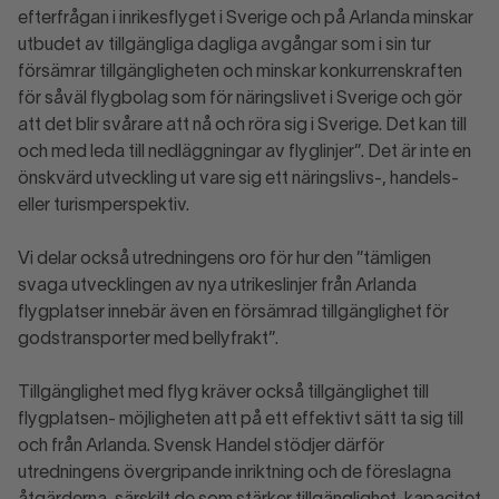
efterfrågan i inrikesflyget i Sverige och på Arlanda minskar
utbudet av tillgängliga dagliga avgångar som i sin tur
försämrar tillgängligheten och minskar konkurrenskraften
för såväl flygbolag som för näringslivet i Sverige och gör
att det blir svårare att nå och röra sig i Sverige. Det kan till
och med leda till nedläggningar av flyglinjer”. Det är inte en
önskvärd utveckling ut vare sig ett näringslivs-, handels-
eller turismperspektiv.
Vi delar också utredningens oro för hur den ”tämligen
svaga utvecklingen av nya utrikeslinjer från Arlanda
flygplatser innebär även en försämrad tillgänglighet för
godstransporter med bellyfrakt”.
Tillgänglighet med flyg kräver också tillgänglighet till
flygplatsen- möjligheten att på ett effektivt sätt ta sig till
och från Arlanda. Svensk Handel stödjer därför
utredningens övergripande inriktning och de föreslagna