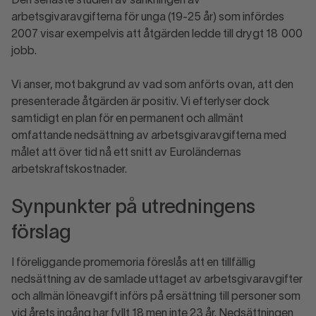
Den senaste studien av sänkningen av
arbetsgivaravgifterna för unga (19-25 år) som infördes
2007 visar exempelvis att åtgärden ledde till drygt 18 000
jobb.
Vi anser, mot bakgrund av vad som anförts ovan, att den
presenterade åtgärden är positiv. Vi efterlyser dock
samtidigt en plan för en permanent och allmänt
omfattande nedsättning av arbetsgivaravgifterna med
målet att över tid nå ett snitt av Euroländernas
arbetskraftskostnader.
Synpunkter på utredningens
förslag
I föreliggande promemoria föreslås att en tillfällig
nedsättning av de samlade uttaget av arbetsgivaravgifter
och allmän löneavgift införs på ersättning till personer som
vid årets ingång har fyllt 18 men inte 23 år. Nedsättningen