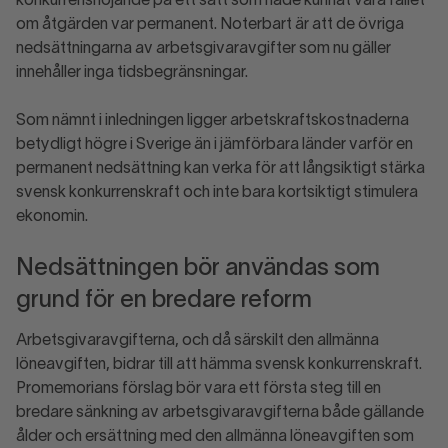
konkurrenshöjande på ett sätt som hade kunnat vara fallet
om åtgärden var permanent. Noterbart är att de övriga
nedsättningarna av arbetsgivaravgifter som nu gäller
innehåller inga tidsbegränsningar.
Som nämnt i inledningen ligger arbetskraftskostnaderna
betydligt högre i Sverige än i jämförbara länder varför en
permanent nedsättning kan verka för att långsiktigt stärka
svensk konkurrenskraft och inte bara kortsiktigt stimulera
ekonomin.
Nedsättningen bör användas som
grund för en bredare reform
Arbetsgivaravgifterna, och då särskilt den allmänna
löneavgiften, bidrar till att hämma svensk konkurrenskraft.
Promemorians förslag bör vara ett första steg till en
bredare sänkning av arbetsgivaravgifterna både gällande
ålder och ersättning med den allmänna löneavgiften som