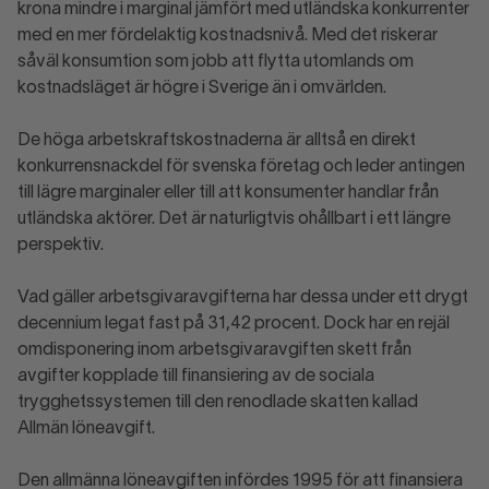
krona mindre i marginal jämfört med utländska konkurrenter
med en mer fördelaktig kostnadsnivå. Med det riskerar
såväl konsumtion som jobb att flytta utomlands om
kostnadsläget är högre i Sverige än i omvärlden.
De höga arbetskraftskostnaderna är alltså en direkt
konkurrensnackdel för svenska företag och leder antingen
till lägre marginaler eller till att konsumenter handlar från
utländska aktörer. Det är naturligtvis ohållbart i ett längre
perspektiv.
Vad gäller arbetsgivaravgifterna har dessa under ett drygt
decennium legat fast på 31,42 procent. Dock har en rejäl
omdisponering inom arbetsgivaravgiften skett från
avgifter kopplade till finansiering av de sociala
trygghetssystemen till den renodlade skatten kallad
Allmän löneavgift.
Den allmänna löneavgiften infördes 1995 för att finansiera