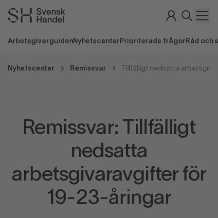
Arbetsgivarguiden
Nyhetscenter
Prioriterade frågor
Råd och 
Nyhetscenter
Remissvar
Remissvar: Tillfälligt
nedsatta
arbetsgivaravgifter för
19-23-åringar