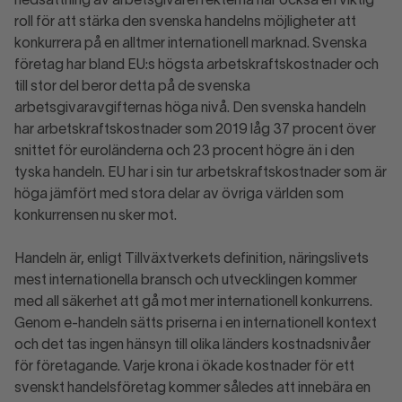
nedsättning av arbetsgivareffekterna har också en viktig
roll för att stärka den svenska handelns möjligheter att
konkurrera på en alltmer internationell marknad. Svenska
företag har bland EU:s högsta arbetskraftskostnader och
till stor del beror detta på de svenska
arbetsgivaravgifternas höga nivå. Den svenska handeln
har arbetskraftskostnader som 2019 låg 37 procent över
snittet för euroländerna och 23 procent högre än i den
tyska handeln. EU har i sin tur arbetskraftskostnader som är
höga jämfört med stora delar av övriga världen som
konkurrensen nu sker mot.
Handeln är, enligt Tillväxtverkets definition, näringslivets
mest internationella bransch och utvecklingen kommer
med all säkerhet att gå mot mer internationell konkurrens.
Genom e-handeln sätts priserna i en internationell kontext
och det tas ingen hänsyn till olika länders kostnadsnivåer
för företagande. Varje krona i ökade kostnader för ett
svenskt handelsföretag kommer således att innebära en