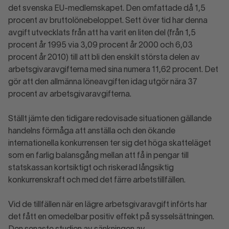
det svenska EU-medlemskapet. Den omfattade då 1,5
procent av bruttolönebeloppet. Sett över tid har denna
avgift utvecklats från att ha varit en liten del (från 1,5
procent år 1995 via 3,09 procent år 2000 och 6,03
procent år 2010) till att bli den enskilt största delen av
arbetsgivaravgifterna med sina numera 11,62 procent. Det
gör att den allmänna löneavgiften idag utgör nära 37
procent av arbetsgivaravgifterna.
Ställt jämte den tidigare redovisade situationen gällande
handelns förmåga att anställa och den ökande
internationella konkurrensen ter sig det höga skatteläget
som en farlig balansgång mellan att få in pengar till
statskassan kortsiktigt och riskerad långsiktig
konkurrenskraft och med det färre arbetstillfällen.
Vid de tillfällen när en lägre arbetsgivaravgift införts har
det fått en omedelbar positiv effekt på sysselsättningen.