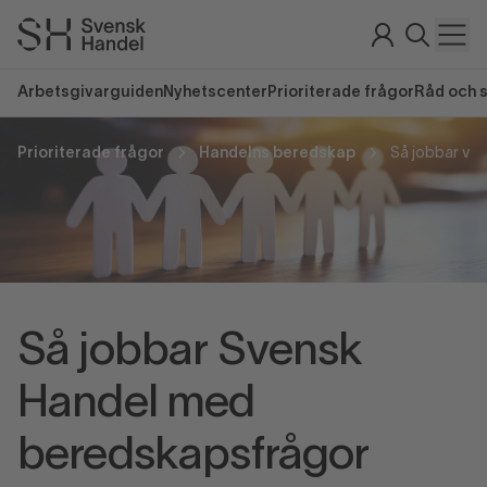
Arbetsgivarguiden
Nyhetscenter
Prioriterade frågor
Råd och 
Prioriterade frågor
Handelns beredskap
Så jobbar vi
Så jobbar Svensk
Handel med
beredskapsfrågor