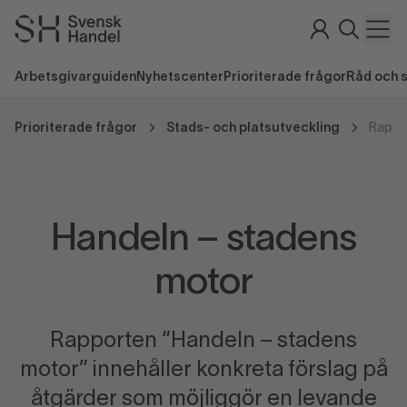
Arbetsgivarguiden
Nyhetscenter
Prioriterade frågor
Råd och 
Prioriterade frågor
Stads- och platsutveckling
Rappo
Handeln – stadens
motor
Rapporten “Handeln – stadens
motor” innehåller konkreta förslag på
åtgärder som möjliggör en levande