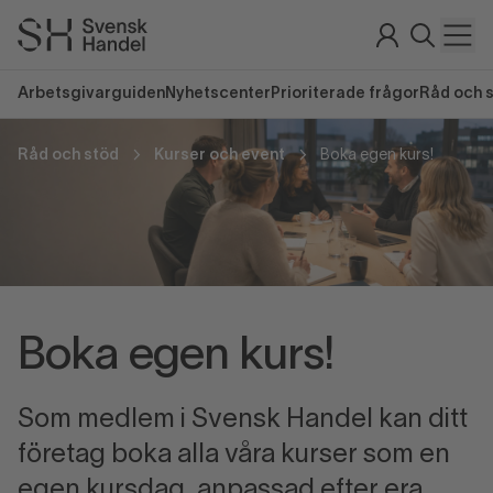
Arbetsgivarguiden
Nyhetscenter
Prioriterade frågor
Råd och 
Råd och stöd
Kurser och event
Boka egen kurs!
Boka egen kurs!
Som medlem i Svensk Handel kan ditt
företag boka alla våra kurser som en
egen kursdag, anpassad efter era