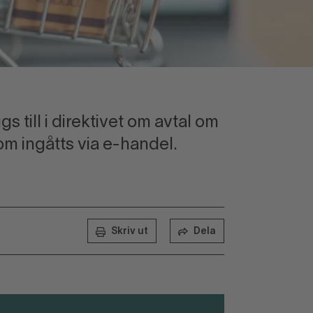
s till i direktivet om avtal om
som ingåtts via e-handel.
Skriv ut
Dela