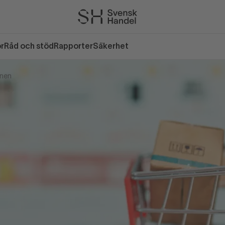
or
Råd och stöd
Rapporter
Säkerhet
onen