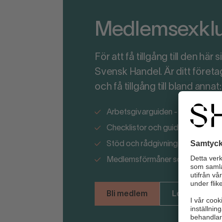
Medlemsexklus
För att få tillgång till den hä
Svensk Handel. Är ditt föret
och få tillgång till bland annat:
Arbetsgivarguiden - ditt stöd i p
Checklistor och guider kring ny la
Stöd och rådgivning i säkerhetsf
Medlemsförmåner som kapar ko
Bli medlem
Logga in