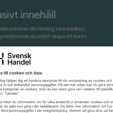
ivt innehåll
r sidan behöver ditt företag vara medlem i
ag medlem kan du enkelt skapa ett konto
ersonalfrågor
gstiftning
rågor
stnader