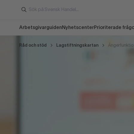
Arbetsgivarguiden
Nyhetscenter
Prioriterade fråg
Råd och stöd
Lagstiftningskartan
Ångerfunkti