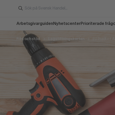
Arbetsgivarguiden
Nyhetscenter
Prioriterade fråg
Råd och stöd
Lagstiftningskartan
EU Product A