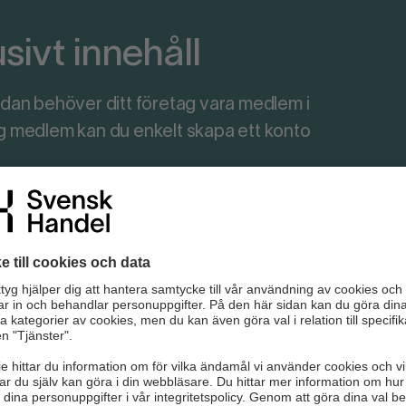
ivt innehåll
r sidan behöver ditt företag vara medlem i
ag medlem kan du enkelt skapa ett konto
ersonalfrågor
gstiftning
rågor
stnader