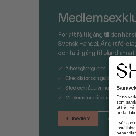
Medlemsexklus
För att få tillgång till den hä
Svensk Handel. Är ditt föret
och få tillgång till bland annat:
Arbetsgivarguiden - ditt stöd i p
Checklistor och guider kring ny la
Stöd och rådgivning i säkerhetsf
Medlemsförmåner som kapar ko
Bli medlem
Logga in