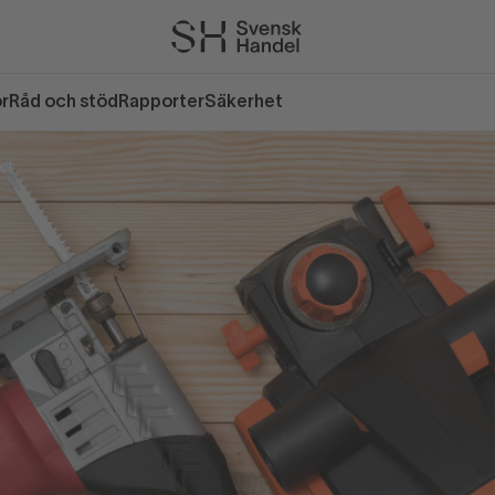
or
Råd och stöd
Rapporter
Säkerhet
ct