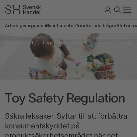
Arbetsgivarguiden
Nyhetscenter
Prioriterade frågor
Råd och 
Råd och stöd
Lagstiftningskartan
Toy Safety Regulati
Toy Safety Regulation
Säkra leksaker. Syftar till att förbättra
konsumentskyddet på
produktsäkerhetsområdet när det