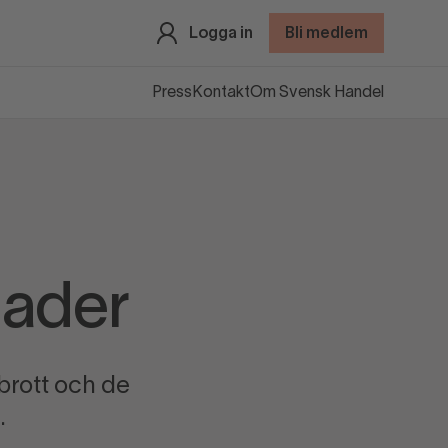
Logga in
Bli medlem
Press
Kontakt
Om Svensk Handel
nader
brott och de
.