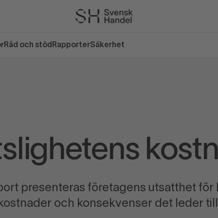
or
Råd och stöd
Rapporter
Säkerhet
tslighetens kost
port presenteras företagens utsatthet för 
kostnader och konsekvenser det leder till