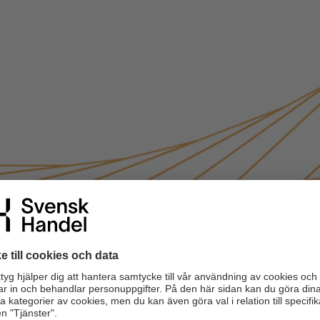
fficiell statistik saknas utgör rapporten en viktig pusselbit i att
i Sverige.