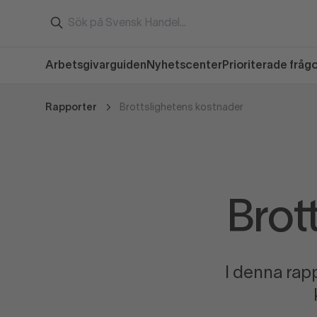
Arbetsgivarguiden
Nyhetscenter
Prioriterade fråg
Rapporter
Brottslighetens kostnader
Brot
I denna rap