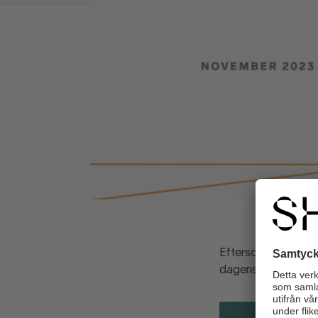
Eftersom bristande o
dagens brottslighet 