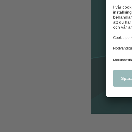
Rapport
brottslighete