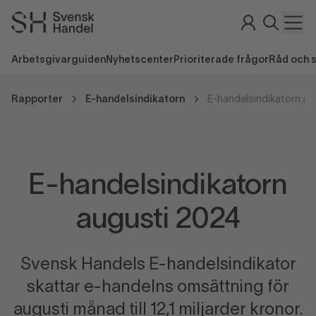
Arbetsgivarguiden
Nyhetscenter
Prioriterade frågor
Råd och 
Rapporter
E-handelsindikatorn
E-handelsindikatorn au
E-handelsindikatorn
augusti 2024
Svensk Handels E-handelsindikator
skattar e-handelns omsättning för
augusti månad till 12,1 miljarder kronor.