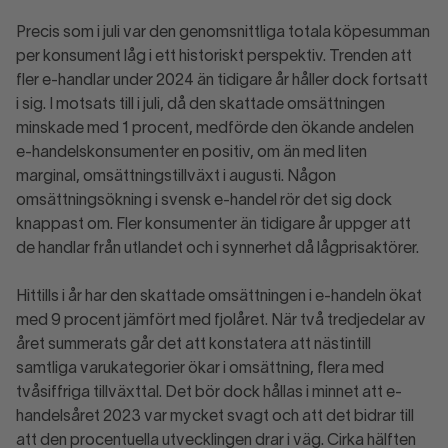
Precis som i juli var den genomsnittliga totala köpesumman
per konsument låg i ett historiskt perspektiv. Trenden att
fler e-handlar under 2024 än tidigare år håller dock fortsatt
i sig. I motsats till i juli, då den skattade omsättningen
minskade med 1 procent, medförde den ökande andelen
e-handelskonsumenter en positiv, om än med liten
marginal, omsättningstillväxt i augusti. Någon
omsättningsökning i svensk e-handel rör det sig dock
knappast om. Fler konsumenter än tidigare år uppger att
de handlar från utlandet och i synnerhet då lågprisaktörer.
Hittills i år har den skattade omsättningen i e-handeln ökat
med 9 procent jämfört med fjolåret. När två tredjedelar av
året summerats går det att konstatera att nästintill
samtliga varukategorier ökar i omsättning, flera med
tvåsiffriga tillväxttal. Det bör dock hållas i minnet att e-
handelsåret 2023 var mycket svagt och att det bidrar till
att den procentuella utvecklingen drar i väg. Cirka hälften