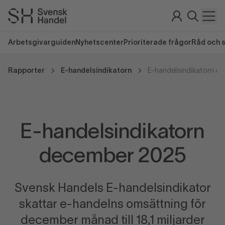
Arbetsgivarguiden
Nyhetscenter
Prioriterade frågor
Råd och 
Rapporter
E-handelsindikatorn
E-handelsindikatorn d
E-handelsindikatorn
december 2025
Svensk Handels E-handelsindikator
skattar e-handelns omsättning för
december månad till 18,1 miljarder