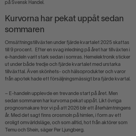
på Svensk Handel.
Kurvorna har pekat uppåt sedan
sommaren
Omsättningstillväxten under fjärde kvartalet 2025 skattas
till 9 procent. Efter en svag inledning på året har tillväxten i
e-handeln varit stark sedan i somras. Hemelektronik sticker
ut under både tredje och fjärde kvartalet med urstarka
tillväxttal. Även skönhets- och hälsoprodukter och varor
från apotek hade ett försäljningsmässigt bra fjärde kvartal.
– E-handeln upplevde en trevande start på året. Men
sedan sommaren har kurvorna pekat uppåt. Likt övriga
prognosmakare tror vi på att 2026 blir ett återhämtningens
år. Med det sagt finns orosmoln på himlen, i form av ett
oroligt omvärldsläge, och som alltid, hot från aktörer som
Temu och Shein, säger Per Ljungberg.