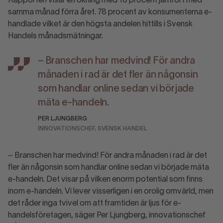
Rapporten visar en ökning med 10 procent jämfört med
samma månad förra året. 78 procent av konsumenterna e-
handlade vilket är den högsta andelen hittills i Svensk
Handels månadsmätningar.
– Branschen har medvind! För andra
månaden i rad är det fler än någonsin
som handlar online sedan vi började
mäta e-handeln.
PER LJUNGBERG
INNOVATIONSCHEF, SVENSK HANDEL
– Branschen har medvind! För andra månaden i rad är det
fler än någonsin som handlar online sedan vi började mäta
e-handeln. Det visar på vilken enorm potential som finns
inom e-handeln. Vi lever visserligen i en orolig omvärld, men
det råder inga tvivel om att framtiden är ljus för e-
handelsföretagen, säger Per Ljungberg, innovationschef