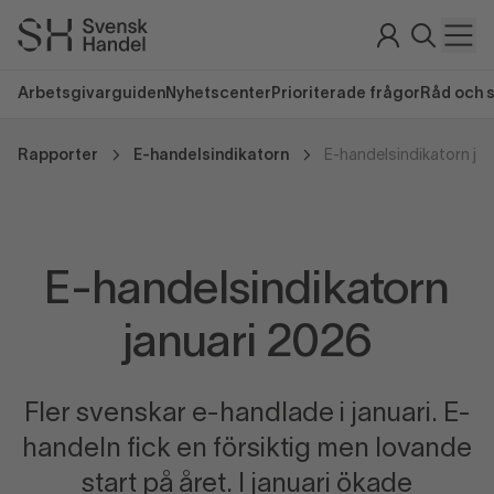
Arbetsgivarguiden
Nyhetscenter
Prioriterade frågor
Råd och 
Rapporter
E-handelsindikatorn
E-handelsindikatorn ja
E-handelsindikatorn
januari 2026
Fler svenskar e-handlade i januari. E-
handeln fick en försiktig men lovande
start på året. I januari ökade