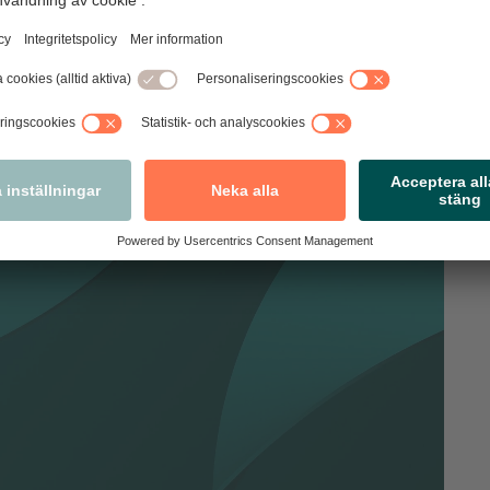
la inför examensfiranden och stundande semestertider är
nde stora mängder av konsumtionen enbart gynnar
skeptiska, men hoppas givetvis att den nya tullavgiften
Ljungberg.