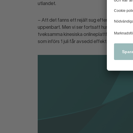
utlandet.
– Att det fanns ett rejält sug efter att hand
uppenbart. Men vi ser fortsatt hur oroväcka
tveksamma kinesiska onlineplattformar. Vi är 
som införs 1 juli får avsedd effekt, säger Per 
Ladda ner material
E-handelsindikatorn maj 2026.pdf