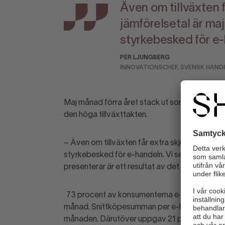
Även om tillväxten f
jämförelsetal är majs
styrkebesked för e
PER LJUNGBERG
INNOVATIONSCHEF, SVENSK HAND
Maj månad förra året stack ut som exceptionel
den höga tillväxttakten.
– Även om tillväxten får extra skjuts av förra 
styrkebesked för e-handeln. Vi ser sakta men 
presenterar
är ett resultat av det säger Per 
73 procent av konsumenterna e-handlade vil
månad. Snittköpesumman per e-handelskonsu
månaden. Därutöver uppgav 21 procent av ko