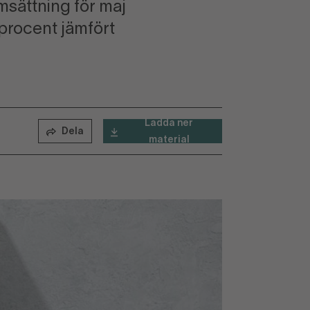
sättning för maj
 procent jämfört
Ladda ner
Dela
material