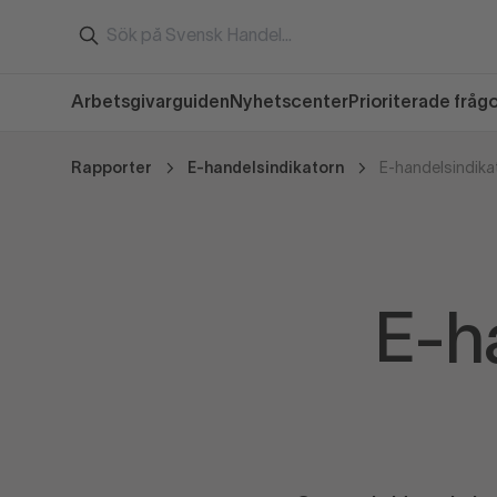
Arbetsgivarguiden
Nyhetscenter
Prioriterade fråg
Rapporter
E-handelsindikatorn
E-handelsindika
E-h