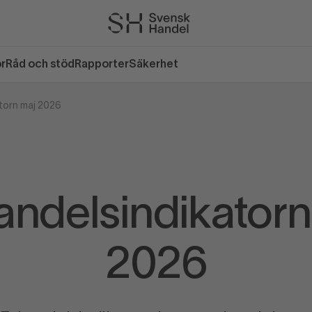
or
Råd och stöd
Rapporter
Säkerhet
torn maj 2026
andelsindikatorn
2026