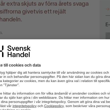
år extra skjuts av förra årets svaga
iffrorna givetvis ett rejält
-handeln.
E
EL
lt svag vilket måste tas i beaktning vid en värdering av
årets svaga jämförelsetal är majsiffrorna givetvis ett rejält
säkert hur konjunkturläget förbättras, och siffrorna
vi
Ljungberg, innovationschef på Svensk Handel.
ket är den högsta uppmätta andelen någonsin för maj
ment var dessutom en tangerad högsta notering för
nsumenterna att de under maj månad e-handlat från