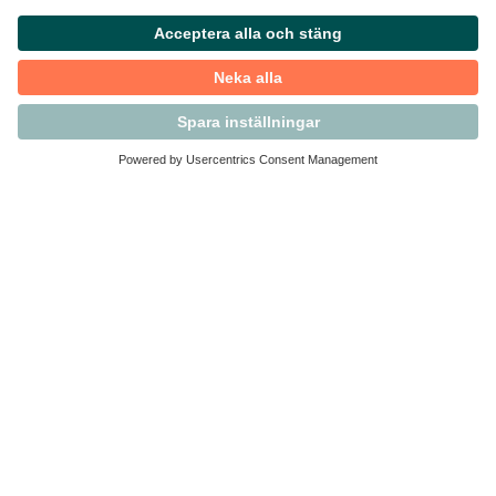
Kontakta Svensk Handel
Vi finns här för dig som medlem
Arbetsrätt och personalfrågor
Medlemskap
Affärsjuridik