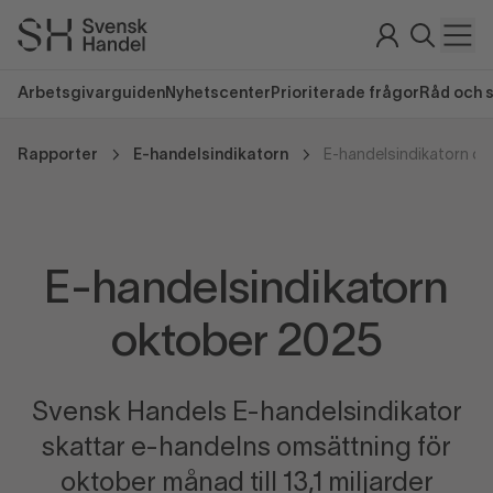
Arbetsgivarguiden
Nyhetscenter
Prioriterade frågor
Råd och 
Rapporter
E-handelsindikatorn
E-handelsindikatorn o
E-handelsindikatorn
oktober 2025
Svensk Handels E-handelsindikator
skattar e-handelns omsättning för
oktober månad till 13,1 miljarder