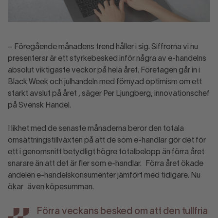
– Föregående månadens trend håller i sig. Siffrorna vi nu
presenterar är ett styrkebesked inför några av e-handelns
absolut viktigaste veckor på hela året. Företagen går in i
Black Week och julhandeln med förnyad optimism om ett
starkt avslut på året , säger Per Ljungberg, innovationschef
på Svensk Handel.
I likhet med de senaste månaderna beror den totala
omsättningstillväxten på att de som e-handlar gör det för
ett i genomsnitt betydligt högre totalbelopp än förra året
snarare än att det är fler som e-handlar. Förra året ökade
andelen e-handelskonsumenter jämfört med tidigare. Nu
ökar även köpesumman.
Förra veckans besked om att den tullfria