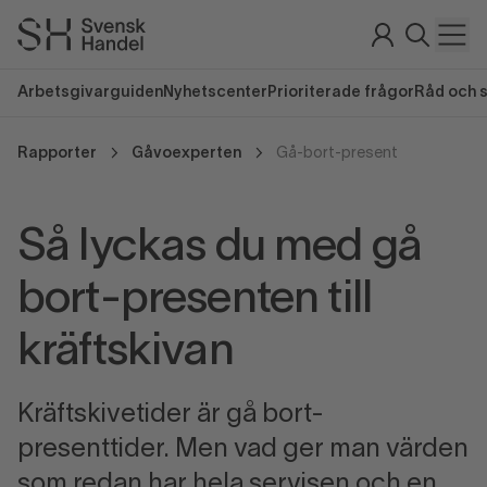
Arbetsgivarguiden
Nyhetscenter
Prioriterade frågor
Råd och 
Rapporter
Gåvoexperten
Gå-bort-present
Så lyckas du med gå
bort-presenten till
kräftskivan
Kräftskivetider är gå bort-
presenttider. Men vad ger man värden
som redan har hela servisen och en