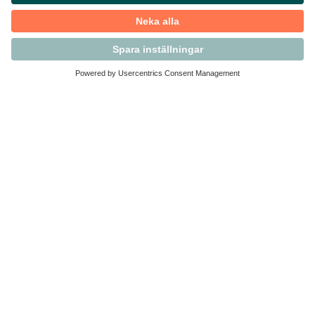
Kontakta Svensk Handel
Vi finns här för dig som medlem
Arbetsrätt och personalfrågor
Medlemskap
Affärsjuridik
Säkerhet och Varningslistan