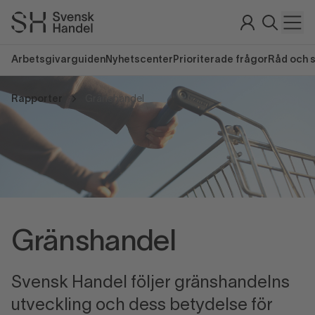
Arbetsgivarguiden
Nyhetscenter
Prioriterade frågor
Råd och 
Rapporter
Gränshandel
Gränshandel
Svensk Handel följer gränshandelns
utveckling och dess betydelse för