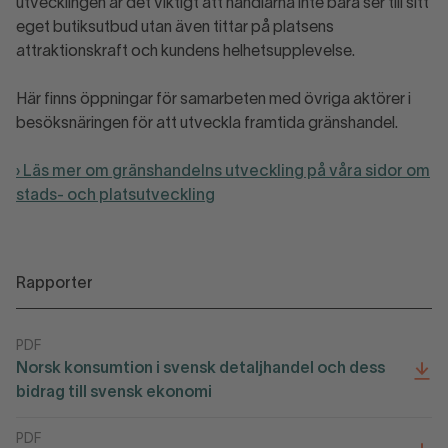
utvecklingen är det viktigt att handlarna inte bara ser till sitt
eget butiksutbud utan även tittar på platsens
attraktionskraft och kundens helhetsupplevelse.
Här finns öppningar för samarbeten med övriga aktörer i
besöksnäringen för att utveckla framtida gränshandel.
› Läs mer om gränshandelns utveckling på våra sidor om
stads- och platsutveckling
Rapporter
PDF
Norsk konsumtion i svensk detaljhandel och dess
bidrag till svensk ekonomi
PDF