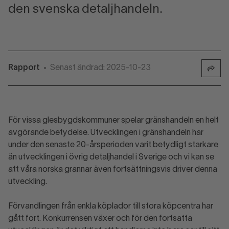
den svenska detaljhandeln.
Rapport
Senast ändrad: 2025-10-23
•
För vissa glesbygdskommuner spelar gränshandeln en helt
avgörande betydelse. Utvecklingen i gränshandeln har
under den senaste 20-årsperioden varit betydligt starkare
än utvecklingen i övrig detaljhandel i Sverige och vi kan se
att våra norska grannar även fortsättningsvis driver denna
utveckling.
Förvandlingen från enkla köplador till stora köpcentra har
gått fort. Konkurrensen växer och för den fortsatta