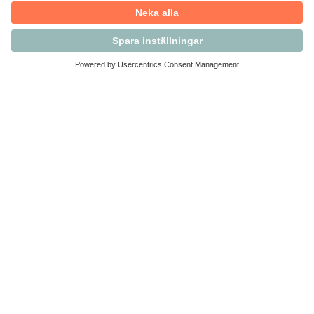
Kontakta Svensk Handel
Vi finns här för dig som medlem
Arbetsrätt och personalfrågor
Medlemskap
Affärsjuridik
Säkerhet och Varningslistan