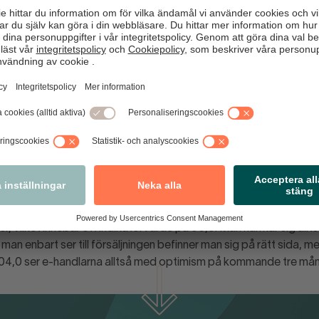
utgörs av dagligvaru- och sällanköpshandeln är denna månad nå
framtidsindikator steg med 1,8 punkter, och noteras för ett indi
t drivs ökningen av en stark tilltro till försäljningen kommande 
framtidsförväntningar backar å andra sidan. Ett tapp på 1,4 pun
dar på 83,3. Slår man samman de två delbranscherna landar buti
5,2, vilket är en ökning med 0,2 punkter jämfört med föregåend
 ser optimistiskt på försäljningen 
eras för en mindre ökning i denna månads Handelsbarometer. Fr
, vilket innebär ett indikatorvärde på 95,9. Man närmar sig allts
an enbart ser till försäljningen befinner man sig på rätt sida, m
104,0 ser e-handlarna alltså med optimism på kommande tre mån