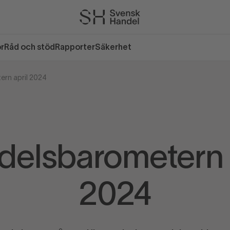
or
Råd och stöd
Rapporter
Säkerhet
rn april 2024
delsbarometern a
2024