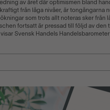
nledning av året där optimismen bland han
kraftigt från låga nivåer, är tongångarna 
kningar som trots allt noteras sker från lå
schen fortsatt är pressad till följd av den
t visar Svensk Handels Handelsbarometer 