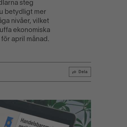
dlarna steg
nu betydligt mer
ga nivåer, vilket
 tuffa ekonomiska
för april månad.
Dela