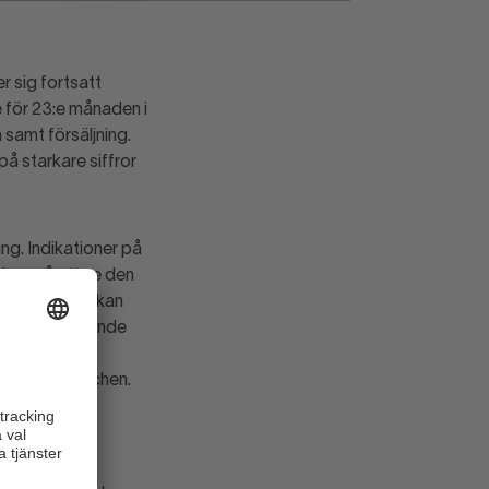
r sig fortsatt
e för 23:e månaden i
samt försäljning.
 på starkare siffror
ng. Indikationer på
chen på att se den
framtidstron kan
ör är det lovande
ämtningen av
nal för branschen.
deln