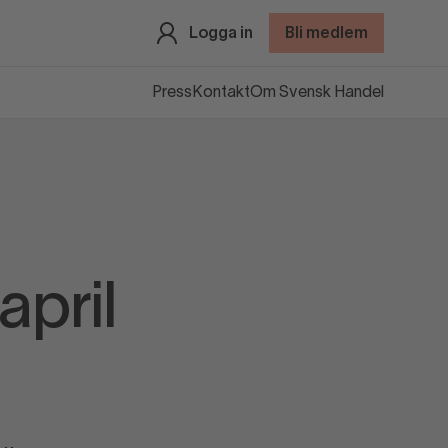
Logga in
Bli medlem
Press
Kontakt
Om Svensk Handel
pril