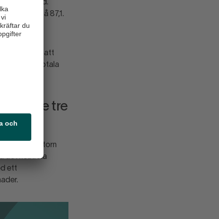
got splittrad.
katorvärde på 87,1.
tre månader.
kter innebär att
kshandelns totala
e månad.
kommande tre
amtidsindikatorn
å det neutrala
ed ett
ader.