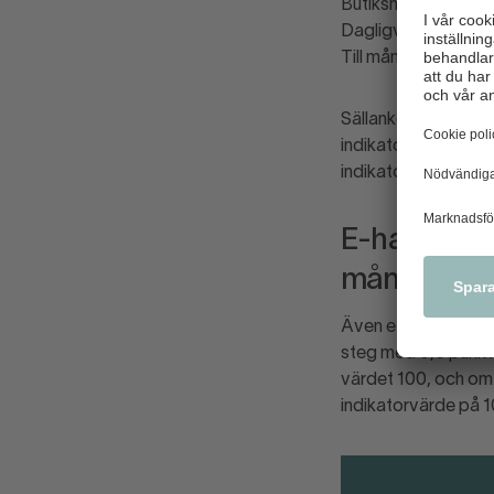
Butikshandeln, som 
Dagligvaruhandelns 
Till mångt och mycke
Sällanköpshandelns 
indikatorvärdet lan
indikatorvärde på 8
E-handlarna
månader
Även e-handeln not
steg med 0,6 punkter
värdet 100, och om m
indikatorvärde på 