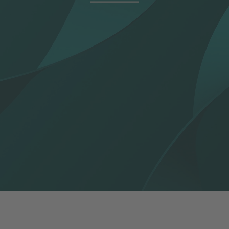
rometern april 2024
tern april 2024