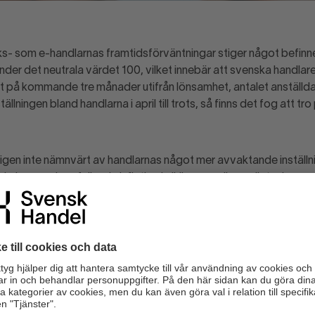
iks- som e-handlarnas framtidsförväntningar stiger något befinne
der det neutrala värdet 100, vilket innebär att svenska handlar
kt på kommande tre månader utifrån lönsamhet, antalet anställda 
lningen bland handlarna i april till trots, så finns det fog att tro
ligen inte nämnvärt av handlarnas något mer avvaktande inställni
ingar och en fallande inflation i all ära, men ännu väntar brans
en som ska stärka konsumenternas köpkraft. Först då tror vi att 
t, säger Sofia Larsen, vd på Svensk Handel och fortsätter: Därf
er det som en av sina viktigaste uppgifter att understödja återh
 vilket aviserades i vårpropositionen. Det är en efterlängtad sig
framtidsförväntningar inom butikshan