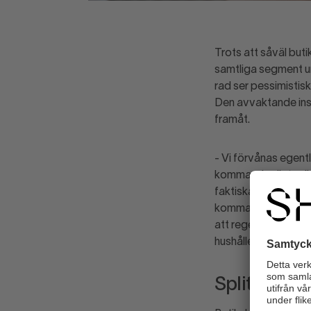
Trots att såväl but
samtliga segment un
rad ser pessimistis
Den avvaktande instäl
framåt.
- Vi förvånas egent
kommande räntesänkn
faktiska förändring
komma att öka rejäl
att regeringen nu s
hushållens köpkraft,
Splittrade 