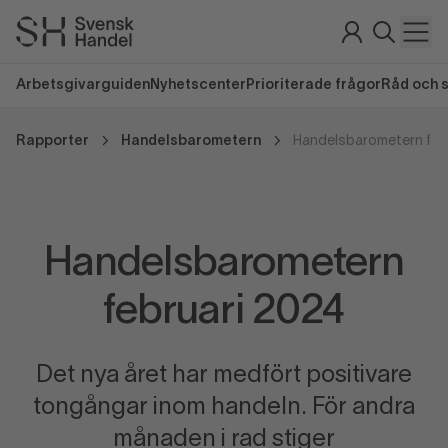
Arbetsgivarguiden
Nyhetscenter
Prioriterade frågor
Råd och 
Rapporter
Handelsbarometern
Handelsbarometern feb
Handelsbarometern
februari 2024
Det nya året har medfört positivare
tongångar inom handeln. För andra
månaden i rad stiger