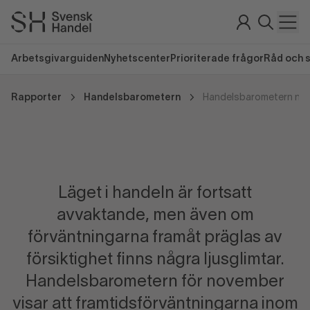
Arbetsgivarguiden
Nyhetscenter
Prioriterade frågor
Råd och 
Rapporter
Handelsbarometern
Handelsbarometern no
Läget i handeln är fortsatt
avvaktande, men även om
förväntningarna framåt präglas av
försiktighet finns några ljusglimtar.
Handelsbarometern för november
visar att framtidsförväntningarna inom