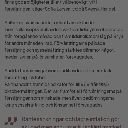
finns goda möjligheter till ett välbehövligt lyft i
försäljningen, säger Sofia Larsen, vd på Svensk Handel.
Sällanköpsvaruhandeln fortsatt avvaktande
Inom sällanköpsvaruhandeln var framtidssynen oförändrad
från föregående månad och framtidsindikatorn låg på 94,9
för andra månaden i rad. Förväntningarna på både
försäljning och sysselsättning stärktes däremot något,
medan synen på lönsamheten försvagades.
Sänkta förväntningar inom partihandeln efter en stark
förbättring i oktober
Partihandelns framtidsindikator föll till 97,9 från 99,5 i
oktobermätningen. Det var framför allt förväntningarna på
försäljningen som minskade, men även bedömningarna
kring sysselsättning och lönsamhet försvagades.
Räntesänkningar och lägre inflation gör
skillnad men ännu inte tillräckligt mycket