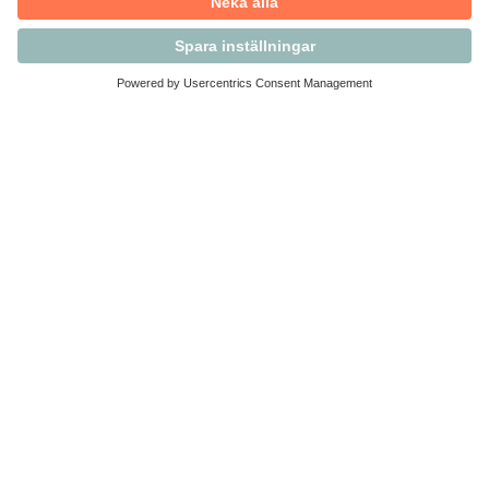
Kontakta Svensk Handel
Vi finns här för dig som medlem
Arbetsrätt och personalfrågor
Medlemskap
Affärsjuridik
Säkerhet och Varningslistan