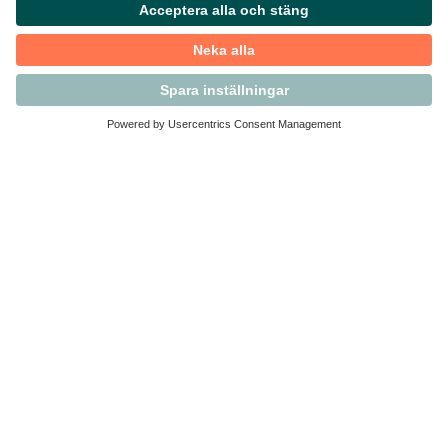
Kontakta Svensk Handel
Vi finns här för dig som medlem
Arbetsrätt och personalfrågor
Medlemskap
Affärsjuridik
Säkerhet och Varningslistan