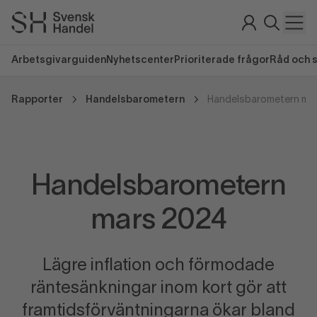
Arbetsgivarguiden
Nyhetscenter
Prioriterade frågor
Råd och 
Rapporter
Handelsbarometern
Handelsbarometern ma
Handelsbarometern
mars 2024
Lägre inflation och förmodade
räntesänkningar inom kort gör att
framtidsförväntningarna ökar bland