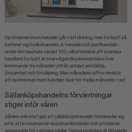
Optimismen inom handeln går i rätt riktning, men fortsatt så
befinner sig butikshandeln, e-handeln och partihandeln
under det neutrala värdet 100, vilket innebär att svenska
handlare fortsatt är övervägande pessimistiska över
kommande tre månader utifrån antalet anställda,
lönsamhet och försäljning. Men månadens siffror innebär
att optimismen inom handeln ökar för tredje månaden i rad.
Sällanköpshandelns förväntningar
stiger inför våren
Vårens ankomst gör att sällanköpshandeln förbereder sig
inför att konsumenter ska inhandla kläder och produkter
anpassade för varmare väder. Denna optimism är drivande