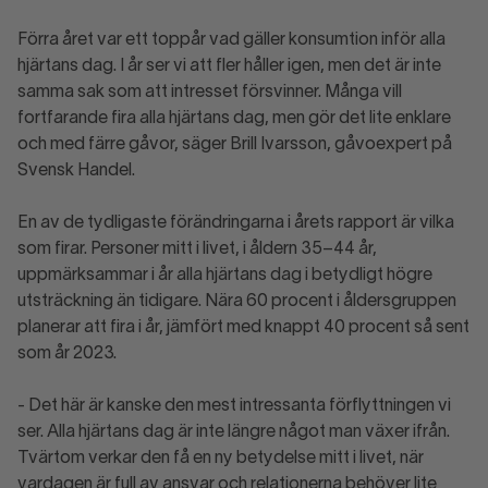
Förra året var ett toppår vad gäller konsumtion inför alla
hjärtans dag. I år ser vi att fler håller igen, men det är inte
samma sak som att intresset försvinner. Många vill
fortfarande fira alla hjärtans dag, men gör det lite enklare
och med färre gåvor, säger Brill Ivarsson, gåvoexpert på
Svensk Handel.
En av de tydligaste förändringarna i årets rapport är vilka
som firar. Personer mitt i livet, i åldern 35–44 år,
uppmärksammar i år alla hjärtans dag i betydligt högre
utsträckning än tidigare. Nära 60 procent i åldersgruppen
planerar att fira i år, jämfört med knappt 40 procent så sent
som år 2023.
- Det här är kanske den mest intressanta förflyttningen vi
ser. Alla hjärtans dag är inte längre något man växer ifrån.
Tvärtom verkar den få en ny betydelse mitt i livet, när
vardagen är full av ansvar och relationerna behöver lite