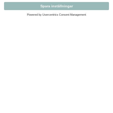
Kontakta Svensk Handel
Vi finns här för dig som medlem
Arbetsrätt och personalfrågor
Medlemskap
Affärsjuridik
Säkerhet och Varningslistan
Prenumerera på vårt nyhetsbrev