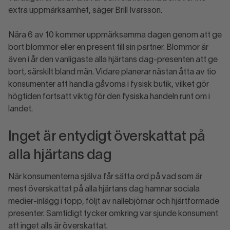
extra uppmärksamhet, säger Brill Ivarsson.
Nära 6 av 10 kommer uppmärksamma dagen genom att ge
bort blommor eller en present till sin partner. Blommor är
även i år den vanligaste alla hjärtans dag-presenten att ge
bort, särskilt bland män. Vidare planerar nästan åtta av tio
konsumenter att handla gåvorna i fysisk butik, vilket gör
högtiden fortsatt viktig för den fysiska handeln runt om i
landet.
Inget är entydigt överskattat på
alla hjärtans dag
När konsumenterna själva får sätta ord på vad som är
mest överskattat på alla hjärtans dag hamnar sociala
medier-inlägg i topp, följt av nallebjörnar och hjärtformade
presenter. Samtidigt tycker omkring var sjunde konsument
att inget alls är överskattat.