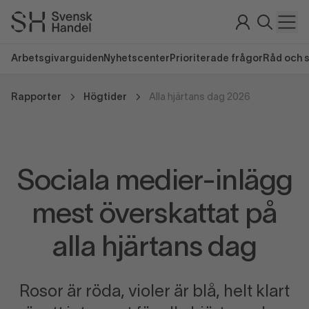
Arbetsgivarguiden
Nyhetscenter
Prioriterade frågor
Råd och 
Rapporter
Högtider
Alla hjärtans dag 2026
Sociala medier-inlägg
mest överskattat på
alla hjärtans dag
Rosor är röda, violer är blå, helt klart